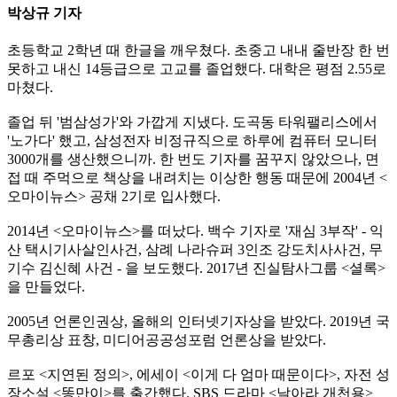
박상규 기자
초등학교 2학년 때 한글을 깨우쳤다. 초중고 내내 줄반장 한 번
못하고 내신 14등급으로 고교를 졸업했다. 대학은 평점 2.55로
마쳤다.
졸업 뒤 '범삼성가'와 가깝게 지냈다. 도곡동 타워팰리스에서
'노가다' 했고, 삼성전자 비정규직으로 하루에 컴퓨터 모니터
3000개를 생산했으니까. 한 번도 기자를 꿈꾸지 않았으나, 면
접 때 주먹으로 책상을 내려치는 이상한 행동 때문에 2004년 <
오마이뉴스> 공채 2기로 입사했다.
2014년 <오마이뉴스>를 떠났다. 백수 기자로 '재심 3부작' - 익
산 택시기사살인사건, 삼례 나라슈퍼 3인조 강도치사사건, 무
기수 김신혜 사건 - 을 보도했다. 2017년 진실탐사그룹 <셜록>
을 만들었다.
2005년 언론인권상, 올해의 인터넷기자상을 받았다. 2019년 국
무총리상 표창, 미디어공공성포럼 언론상을 받았다.
르포 <지연된 정의>, 에세이 <이게 다 엄마 때문이다>, 자전 성
장소설 <똥만이>를 출간했다. SBS 드라마 <날아라 개천용>