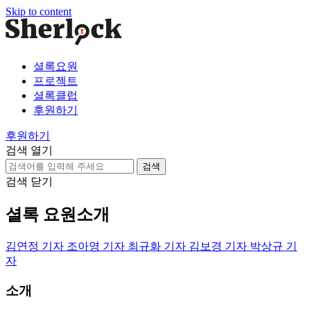
Skip to content
셜록요원
프로젝트
셜록클럽
후원하기
후원하기
검색 열기
검
색:
검색 닫기
셜록 요원소개
김연정 기자
조아영 기자
최규화 기자
김보경 기자
박상규 기
자
소개