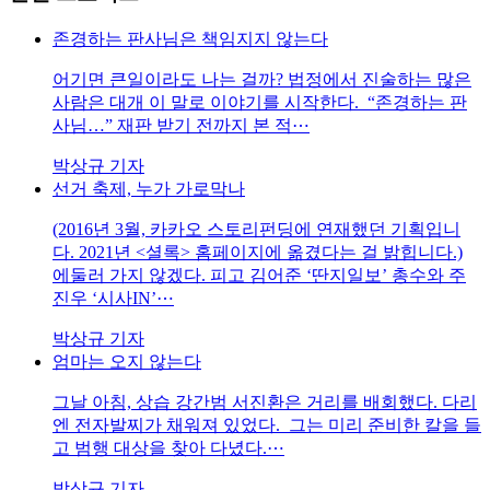
존경하는 판사님은 책임지지 않는다
어기면 큰일이라도 나는 걸까? 법정에서 진술하는 많은
사람은 대개 이 말로 이야기를 시작한다. “존경하는 판
사님…” 재판 받기 전까지 본 적⋯
박상규 기자
선거 축제, 누가 가로막나
(2016년 3월, 카카오 스토리펀딩에 연재했던 기획입니
다. 2021년 <셜록> 홈페이지에 옮겼다는 걸 밝힙니다.)
에둘러 가지 않겠다. 피고 김어준 ‘딴지일보’ 총수와 주
진우 ‘시사IN’⋯
박상규 기자
엄마는 오지 않는다
그날 아침, 상습 강간범 서진환은 거리를 배회했다. 다리
엔 전자발찌가 채워져 있었다. 그는 미리 준비한 칼을 들
고 범행 대상을 찾아 다녔다.⋯
박상규 기자