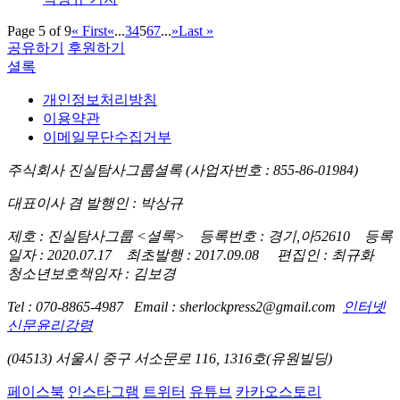
Page 5 of 9
« First
«
...
3
4
5
6
7
...
»
Last »
공유하기
후원하기
셜록
개인정보처리방침
이용약관
이메일무단수집거부
주식회사 진실탐사그룹셜록 (사업자번호 : 855-86-01984)
대표이사 겸 발행인 : 박상규
제호 : 진실탐사그룹 <셜록> 등록번호 : 경기,아52610 등록
일자 : 2020.07.17 최초발행 : 2017.09.08 편집인 : 최규화
청소년보호책임자 : 김보경
Tel : 070-8865-4987 Email : sherlockpress2@gmail.com
인터넷
신문윤리강령
(04513) 서울시 중구 서소문로 116, 1316호(유원빌딩)
페이스북
인스타그램
트위터
유튜브
카카오스토리