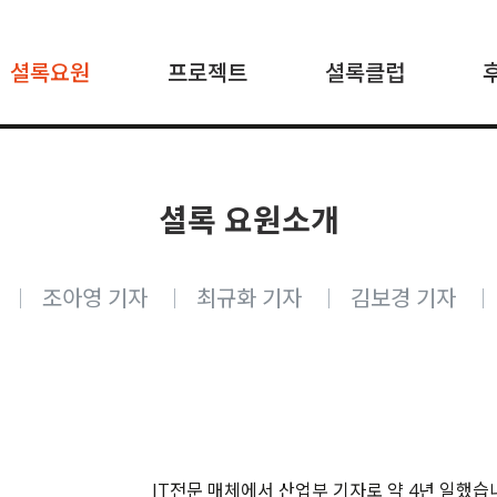
셜록요원
프로젝트
셜록클럽
셜록 요원소개
조아영 기자
최규화 기자
김보경 기자
IT
전문 매체에서 산업부 기자로 약
4
년 일했습