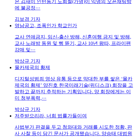
은 김새미 인턴동기 노희철(가명)이 익명의 오픈채팅방
에 불공정⋯
김보경 기자
영남공고, 조폭인가 학교인가
교사 연애금지, 임신-출산 방해, 신혼여행 금지 및 방해,
교사 노래방 동원 및 삥 뜯기, 교사 10년 왕따, 프라이팬
강매 및⋯
박상규 기자
몰카제국의 황제
디지털성범죄 영상 유통 등으로 막대한 부를 쌓은 ‘몰카
제국의 황제’ 양진호 한국미래기술(위디스크) 회장을 고
발하고 끝까지 추적하는 기획입니다. 양 회장에게는 이
미 청부폭력,⋯
박상규 기자
저주받으리라, 너희 법률가들이여
사법부가 판결을 두고 청와대와 거래를 시도한 정황, 판
사 사찰 등이 담긴 문서가 공개됐습니다. 양승태 대법원