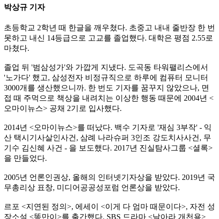
박상규 기자
초등학교 2학년 때 한글을 깨우쳤다. 초중고 내내 줄반장 한 번
못하고 내신 14등급으로 고교를 졸업했다. 대학은 평점 2.55로
마쳤다.
졸업 뒤 '범삼성가'와 가깝게 지냈다. 도곡동 타워팰리스에서
'노가다' 했고, 삼성전자 비정규직으로 하루에 컴퓨터 모니터
3000개를 생산했으니까. 한 번도 기자를 꿈꾸지 않았으나, 면
접 때 주먹으로 책상을 내려치는 이상한 행동 때문에 2004년 <
오마이뉴스> 공채 2기로 입사했다.
2014년 <오마이뉴스>를 떠났다. 백수 기자로 '재심 3부작' - 익
산 택시기사살인사건, 삼례 나라슈퍼 3인조 강도치사사건, 무
기수 김신혜 사건 - 을 보도했다. 2017년 진실탐사그룹 <셜록>
을 만들었다.
2005년 언론인권상, 올해의 인터넷기자상을 받았다. 2019년 국
무총리상 표창, 미디어공공성포럼 언론상을 받았다.
르포 <지연된 정의>, 에세이 <이게 다 엄마 때문이다>, 자전 성
장소설 <똥만이>를 출간했다. SBS 드라마 <날아라 개천용>