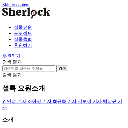
Skip to content
셜록요원
프로젝트
셜록클럽
후원하기
후원하기
검색 열기
검
색:
검색 닫기
셜록 요원소개
김연정 기자
조아영 기자
최규화 기자
김보경 기자
박상규 기
자
소개