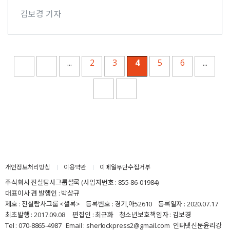
6개월에서 장기 1년(최대 1년 6개월)을 원칙으로⋯
김보경 기자
Page
...
2
3
4
5
6
...
4
of
7
개인정보처리방침
이용약관
이메일무단수집거부
주식회사 진실탐사그룹셜록 (사업자번호 : 855-86-01984)
대표이사 겸 발행인 : 박상규
제호 : 진실탐사그룹 <셜록> 등록번호 : 경기,아52610 등록일자 : 2020.07.17
최초발행 : 2017.09.08 편집인 : 최규화 청소년보호책임자 : 김보경
Tel : 070-8865-4987 Email : sherlockpress2@gmail.com
인터넷신문윤리강