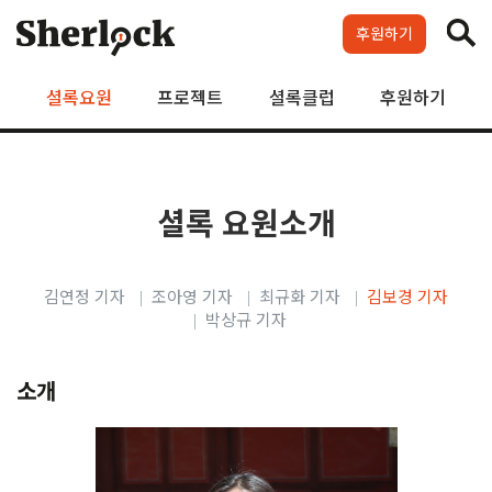
Skip
to
후원하기
content
셜록요원
프로젝트
셜록클럽
후원하기
셜록 요원소개
김연정 기자
조아영 기자
최규화 기자
김보경 기자
박상규 기자
소개