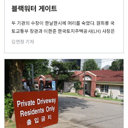
블랙워터 게이트
두 기관의 수장이 한날한시에 머리를 숙였다. 원희룡 국
토교통부 장관과 이한준 한국토지주택공사(LH) 사장은
지난 7월 30일 경기 시흥시 은계 공공주택지구 아파
김연정 기자
트⋯