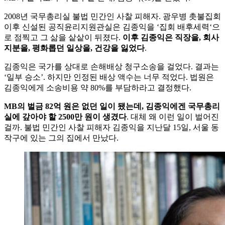
2008년 국무총리실 불법 민간인 사찰 피해자. 광우병 촛불집회
이후 신설된 공직윤리지원관실은 김종익을 ‘집회 배후세력‘으
로 점찍고 그 삶을 샅샅이 뒤졌다.
이후
김종익은 직장을, 회사
지분을, 평화롭던 일상을, 건강을 잃었다
.
김종익은 국가를 상대로 손해배상 청구소송을 걸었다. 결과는
‘일부 승소’. 하지만 인정된 배상 액수는 너무 적었다. 법원은
김종익에게 소송비용 약 80%를 부담하라고 결정했다.
MB의 벌금 82억 원은 없던 일이 됐는데, 김종익에겐 국무총리
실에 갚아야 할 2500만 원이 생겼다
. 대체 왜 이런 일이 벌어진
걸까. 불법 민간인 사찰 피해자 김종익을 지난달 15일, 서울 동
작구에 있는 그의 집에서 만났다.