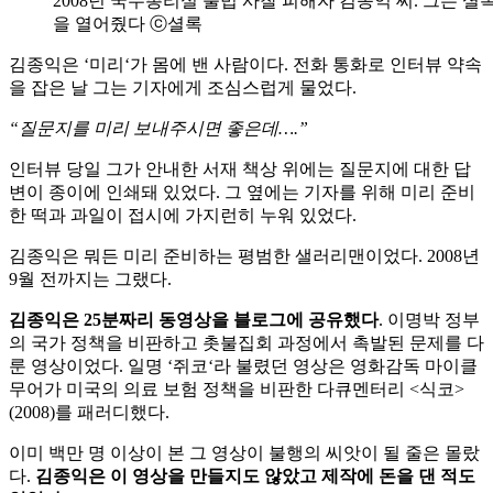
2008년 국무총리실 불법 사찰 피해자 김종익 씨. 그는 
을 열어줬다 ⓒ셜록
김종익은 ‘미리‘가 몸에 밴 사람이다. 전화 통화로 인터뷰 약속
을 잡은 날 그는 기자에게 조심스럽게 물었다.
“질문지를 미리 보내주시면 좋은데….”
인터뷰 당일 그가 안내한 서재 책상 위에는 질문지에 대한 답
변이 종이에 인쇄돼 있었다. 그 옆에는 기자를 위해 미리 준비
한 떡과 과일이 접시에 가지런히 누워 있었다.
김종익은 뭐든 미리 준비하는 평범한 샐러리맨이었다. 2008년
9월 전까지는 그랬다.
김종익은 25분짜리 동영상을 블로그에 공유했다
. 이명박 정부
의 국가 정책을 비판하고 촛불집회 과정에서 촉발된 문제를 다
룬 영상이었다. 일명 ‘쥐코‘라 불렸던 영상은 영화감독 마이클
무어가 미국의 의료 보험 정책을 비판한 다큐멘터리 <식코>
(2008)를 패러디했다.
이미 백만 명 이상이 본 그 영상이 불행의 씨앗이 될 줄은 몰랐
다.
김종익은 이 영상을 만들지도 않았고 제작에 돈을 댄 적도