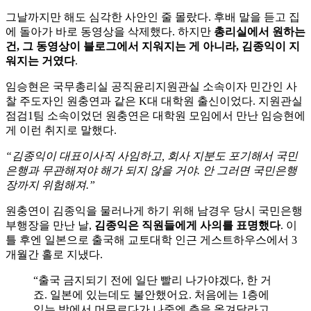
그날까지만 해도 심각한 사안인 줄 몰랐다. 후배 말을 듣고 집
에 돌아가 바로 동영상을 삭제했다. 하지만
총리실에서 원하는
건, 그 동영상이 블로그에서 지워지는 게 아니라, 김종익이 지
워지는 거였다
.
임승현은 국무총리실 공직윤리지원관실 소속이자 민간인 사
찰 주도자인 원충연과 같은 K대 대학원 출신이었다. 지원관실
점검1팀 소속이었던 원충연은 대학원 모임에서 만난 임승현에
게 이런 취지로 말했다.
“김종익이 대표이사직 사임하고, 회사 지분도 포기해서 국민
은행과 무관해져야 해가 되지 않을 거야. 안 그러면 국민은행
장까지 위험해져.”
원충연이 김종익을 물러나게 하기 위해 남경우 당시 국민은행
부행장을 만난 날,
김종익은 직원들에게 사의를 표명했다
. 이
틀 후엔 일본으로 출국해 교토대학 인근 게스트하우스에서 3
개월간 홀로 지냈다.
“출국 금지되기 전에 일단 빨리 나가야겠다, 한 거
죠. 일본에 있는데도 불안했어요. 처음에는 1층에
있는 방에서 머무르다가 나중엔 층을 옮겨달라고