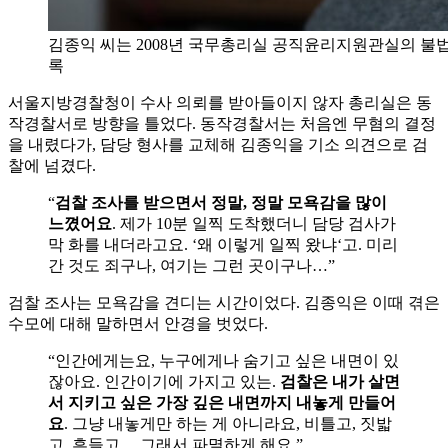
김종익 씨는 2008년 국무총리실 공직윤리지원관실의 불법
록
서울지방경찰청이 수사 의뢰를 받아들이지 않자 총리실은 동
작경찰서로 방향을 틀었다. 동작경찰서는 처음엔 무혐의 결정
을 내렸다가, 담당 형사를 교체해 김종익을 기소 의견으로 검
찰에 넘겼다.
“
검찰 조사를 받으면서 정말, 정말 모욕감을 많이
느꼈어요
. 제가 10분 일찍 도착했더니 담당 검사가
막 화를 내더라고요. ‘왜 이렇게 일찍 왔냐‘고. 미리
간 것도 죄구나, 여기는 그런 곳이구나…”
검찰 조사는 모욕감을 견디는 시간이었다. 김종익은 이때 겪은
수모에 대해 말하면서 안경을 벗었다.
“인간에게는요, 누구에게나 숨기고 싶은 내면이 있
잖아요. 인간이기에 가지고 있는.
검찰은 내가 살면
서 지키고 싶은 가장 깊은 내면까지 내놓게 만들어
요
. 그냥 내놓게만 하는 게 아니라요, 비틀고, 짓밟
고, 흔들고… 그래서 파멸하게 해요.”