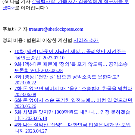
(※ 다음 기사
<‘불법사찰’ 가해자가 김종익에게 청구서를 보
냈다>
로 이어집니다.)
주보배 기자
treasure@sherlockpress.com
정의 비용 : 법원의 이상한 계산법
시리즈 소개
10화
[액션] 다윗이 사라진 세상… 골리앗만 지켜주는
‘올인소송법’
2023.07.10
9화
[액션] 돈 때문에 ‘정의’를 포기 않도록… 공익소송
토론회 연다
2023.06.28
8화
[영상] ‘천만 원’ 없으면 공익소송도 못한다고?
2023.06.22
7화
돈 없으면 덤비지 마! ‘올인’ 소송법이 한국을 망친다
2023.06.08
6화
돈 없어서 소송 포기한 염전노예… 이런 일 없으려면
2023.05.26
5화
차별은 맞지만 1000만원도 내라니… 인정 못하겠습
니다
2023.05.18
4화
나는 설악산 ‘산양’… 대한민국 법원은 내가 안 보입
니까
2023.04.27