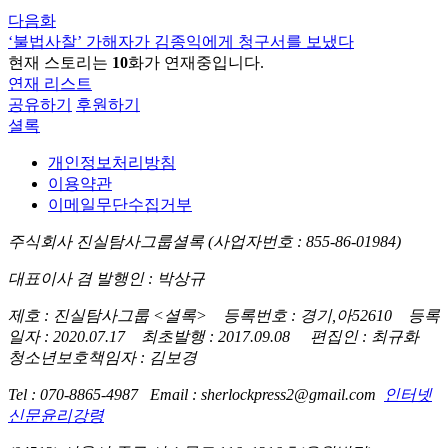
다음화
‘불법사찰’ 가해자가 김종익에게 청구서를 보냈다
현재 스토리는
10
화가 연재중입니다.
연재 리스트
공유하기
후원하기
셜록
개인정보처리방침
이용약관
이메일무단수집거부
주식회사 진실탐사그룹셜록 (사업자번호 : 855-86-01984)
대표이사 겸 발행인 : 박상규
제호 : 진실탐사그룹 <셜록> 등록번호 : 경기,아52610 등록
일자 : 2020.07.17 최초발행 : 2017.09.08 편집인 : 최규화
청소년보호책임자 : 김보경
Tel : 070-8865-4987 Email : sherlockpress2@gmail.com
인터넷
신문윤리강령