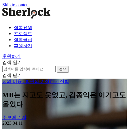
Skip to content
셜록요원
프로젝트
셜록클럽
후원하기
후원하기
검색 열기
검
색:
검색 닫기
정의 비용 : 법원의 이상한 계산법
MB는 지고도 웃었고, 김종익은 이기고도
울었다
주보배 기자
2023.04.11