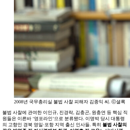
2008년 국무총리실 불법 사찰 피해자 김종익 씨. ⓒ셜록
불법 사찰에 관여한 이인규, 진경락, 김충곤, 원충연 등 핵심 직
원들은 이른바 ‘영포라인‘으로 분류됐다. 이명박 당시 대통령
의 고향인 경북 영일·포항 지역 출신 인사들. 특히
불법 사찰의