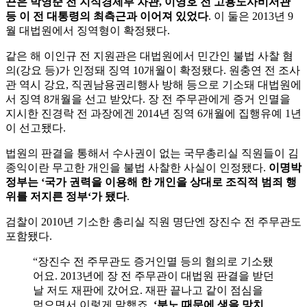
끈은 박영준 전 지식경제부 차관, 이영호 전 고용노사비서관
등 이 전 대통령의 최측근과 이어져 있었다
. 이 둘은 2013년 9
월 대법원에서 징역형이 확정됐다.
같은 해 이인규 전 지원관은 대법원에서 민간인 불법 사찰 혐
의(강요 등)가 인정돼 징역 10개월이 확정됐다. 원충연 전 조사
관 역시 강요, 직권남용권리행사 방해 등으로 기소돼 대법원에
서 징역 8개월을 선고 받았다. 장 전 주무관에게 증거 인멸을
지시한 진경락 전 과장에겐 2014년 징역 6개월에 집행유예 1년
이 선고됐다.
법원의 판결을 통해서 수사권이 없는 국무총리실 직원들이 김
종익이란 무고한 개인을 불법 사찰한 사실이 인정됐다.
이명박
정부는 ‘국가 권력을 이용해 한 개인을 상대로 조직적 범죄 행
위를 저지른 정부‘가 됐다
.
검찰이 2010년 기소한 총리실 직원 명단엔 장진수 전 주무관도
포함됐다.
“장진수 전 주무관도 증거인멸 등의 혐의로 기소됐
어요. 2013년에 장 전 주무관이 대법원 판결을 받던
날 저도 재판에 갔어요. 재판 끝나고 같이 점심을
먹으면서 이렇게 말했죠.
‘분노 때문에 생을 망치