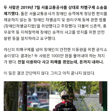
두 사람은 2019년 7월 서울교통공사를 상대로 차별구제 소송을
제기했다
.
둘은 서울교통공사가 장애인 승객에게 정당한 편의를
제공하지 않는 등
‘
장애인 차별금지 및 권리구제 등에 관한 법률
(
장애인차별금지법
)‘
을 위반했다고 주장했다
.
더불어 신촌역
,
충
무로역 등 지하철역에 장애인 승객의 사고를 방지를 위한 안전
발판 등을 설치하라고 요구했다
.
자신의 피해구제를 넘어 장애인의 안전한 이동권을 위한 공익소
송이었다
.
결과는
?
두 사람은
1000
만 원을 물어내야 하는 처지
가 됐다
.
전철 이용하다 사고 피해를 겪었는데
,
돈까지 내라니
.
이 일은 결코 간단하지 않다
.
그리고 아직 끝나지 않았다
.