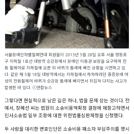
서울장애인차별철폐연대 회원들이 2013년 5월 28일 오후 서울 영등포
구 지하철 1호선 대방역 승강장에서 장애인 이동권 보장을 요구하며 전
동 휠체어로 지하철에 오른 뒤 바퀴가 틈새에 빠진 상황을 시연하고 있
다. 같은 해 5월 18일 대방역에서는 지하철에서 하차하려던 중증장애 여
성의 전동휠체어 바퀴가 승강장 틈새에 빠지면서 뒤집혀 다치는 사고가
발생한 바 있다. ⓒ연합뉴스
그렇다면 현실적으로 남은 길은 하나
,
법을 문제 삼는 것이다
.
전
예서
,
장혜선 씨는 법원의 소송비용액확정 결정에 재항고하면서
민사소송법 일부 조항에 대한 위헌법률심판제청을 신청했다
.
두 사람을 대리한 변호인단은 소송비용 패소자 부담주의를 명시