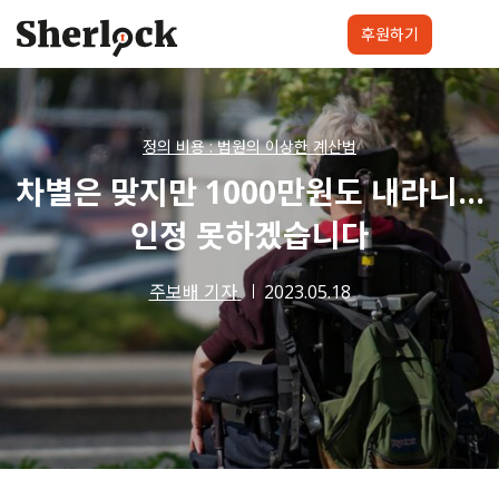
Skip
to
후원하기
content
셜록요원
프로젝트
셜록클럽
후원하기
정의 비용 : 법원의 이상한 계산법
차별은 맞지만 1000만원도 내라니…
인정 못하겠습니다
주보배 기자
2023.05.18