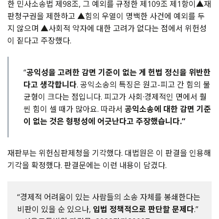
한 민사소송법 제
98
조
,
그 예외를 규정한 제
109
조 제
1
항이▲재
판청구권을 제한하고 ▲힘의 우열이 명백한 사건에 예외를 두
지 않으며 ▲사회적 약자에 대한 고려가 없다는 점에서 위헌성
이 짙다고 주장했다
.
“
공익성을 고려한 감면 기준이 없는 게 헌법 정신을 위반한
다고 생각합니다
. 공익소송의 특징은 원고-피고 간 힘의 불
균형이 크다는 점입니다. 피고가 사회·경제적인 면에서 훨
씬 힘이 셀 때가 많아요. 따라서
공익소송에 대한 감면 기준
이 없는 것은 형평성에 어긋난다고 주장했습니다.”
재판부는 위헌심판제청을 기각했다
.
대법원은 이 판결을 인용해
기각을 확정했다
.
판결문에는 이런 내용이 담겼다
.
“경제적 어려움이 있는 사람들의 소송 자체를 봉쇄한다는
비판이 있을 순 있으나,
입법 정책적으로 판단할 문제다
.”