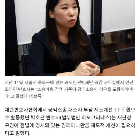
지난 11일 서울시 종로구에 있는 공익인권법재단 공감 사무실에서 만난
조미연 변호사는 “소송비용 감액 기준에 공익소송인 경우를 포함해야 한
다”고 말했다 ⓒ셜록
대한변호사협회에서 공익소송 패소자 부담 제도개선
TF
위원으
로 활동했던 박호균 변호사
(
법무법인 히포크라테스
)
는 재판청
구권이 헌법에 명시돼 있는 권리이니만큼 제도적 개선이 필요하
다고 말했다
.