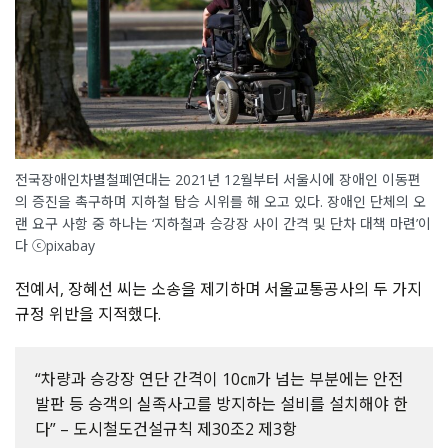
전국장애인차별철폐연대는 2021년 12월부터 서울시에 장애인 이동편
의 증진을 촉구하며 지하철 탑승 시위를 해 오고 있다. 장애인 단체의 오
랜 요구 사항 중 하나는 ‘지하철과 승강장 사이 간격 및 단차 대책 마련’이
다 ⓒpixabay
전예서
,
장혜선 씨는 소송을 제기하며 서울교통공사의 두 가지
규정 위반을 지적했다
.
“
차량과 승강장 연단 간격이
10
㎝가 넘는 부분에는 안전
발판 등 승객의 실족사고를 방지하는 설비를 설치해야 한
다
” –
도시철도건설규칙 제
30
조
2
제
3
항