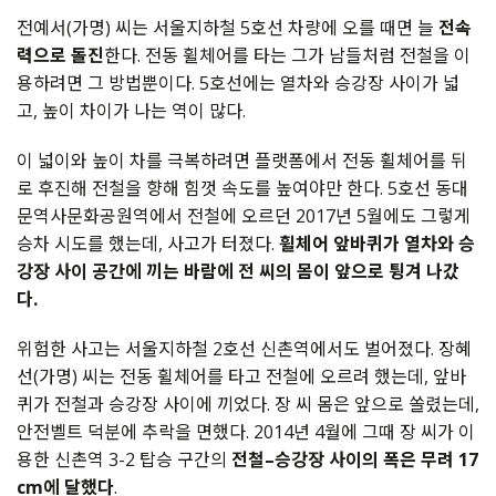
전예서
(
가명
)
씨는 서울지하철
5
호선 차량에 오를 때면 늘
전속
력으로 돌진
한다
.
전동 휠체어를 타는 그가 남들처럼 전철을 이
용하려면 그 방법뿐이다
. 5
호선에는 열차와 승강장 사이가 넓
고, 높이 차이가 나는 역이 많다
.
이 넓이와 높이 차를 극복하려면 플랫폼에서 전동 휠체어를 뒤
로 후진해 전철을 향해 힘껏 속도를 높여야만 한다
.
5
호선 동대
문역사문화공원역에서 전철에 오르던
2017
년
5
월에도 그렇게
승차 시도를 했는데
,
사고가 터졌다
.
휠체어 앞바퀴가 열차와 승
강장 사이 공간에 끼는 바람에 전 씨의 몸이 앞으로 튕겨 나갔
다
.
위험한 사고는 서울지하철
2
호선 신촌역에서도 벌어졌다
.
장혜
선
(
가명
)
씨는 전동 휠체어를 타고 전철에 오르려 했는데
,
앞바
퀴가 전철과 승강장 사이에 끼었다
.
장 씨 몸은 앞으로 쏠렸는데
,
안전벨트 덕분에 추락을 면했다
. 2014
년
4
월에 그때 장 씨가 이
용한
신촌역 3-2
탑승 구간의
전철
–
승강장 사이의 폭은 무려
17
cm
에 달했다
.