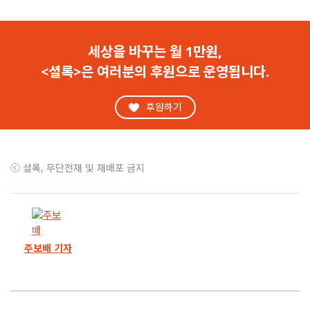
2화
‘불법사찰’ 가해자가 김종익에게 청구서를 보냈다
1화
MB는 지고도 웃었고, 김종익은 이기고도 울었다
세상을 바꾸는 월 1만원,
<셜록>은 여러분의 후원으로 운영됩니다.
후원하기
ⓒ 셜록, 무단전재 및 재배포 금지
주보배 기자