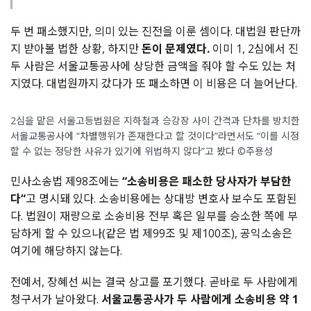
두 번 패소했지만
,
의미 있는 진전을 이룬 셈이다
.
대법원 판단까
지 받아볼 법한 상황
,
하지만
돈이 문제였다
.
이미
1, 2
심에서 진
두 사람은 서울교통공사에 상당한 금액을 줘야 할 수도 있는 처
지였다
.
대법원까지 갔다가 또 패소하면 이 비용은 더 늘어난다
.
2심을 맡은 서울고등법원은 지하철과 승강장 사이 간격과 단차를 방치한
서울교통공사에 “차별행위가 존재한다고 할 것이다”라면서도 “이를 시정
할 수 없는 정당한 사유가 있기에 위법하지 않다”고 봤다 ©주용성
민사소송법 제
98
조에는
“
소송비용은 패소한 당사자가 부담한
다
“
고 명시돼 있다
.
소송비용에는 상대방 변호사 보수도 포함된
다
.
법원이 재량으로 소송비용 전부 혹은 일부를 승소한 쪽에 부
담하게 할 수 있으나
(
같은 법 제
99
조 및 제
100
조
),
공익소송은
여기에 해당하지 않는다
.
전예서
,
장혜선 씨는 결국 상고를 포기했다
.
곧바로 두 사람에게
청구서가 날아왔다
.
서울교통공사가 두 사람에게 소송비용 약
1