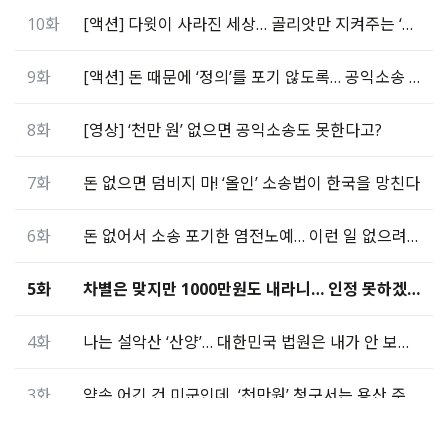
10화
[액션] 다윗이 사라진 세상… 골리앗만 지켜주는 ‘올인소송법’
9화
[액션] 돈 때문에 ‘정의’를 포기 않도록… 공익소송 토론회 연다
8화
[영상] ‘천만 원’ 없으면 공익소송도 못한다고?
7화
돈 없으면 덤비지 마! ‘올인’ 소송법이 한국을 망친다
6화
돈 없어서 소송 포기한 염전노예… 이런 일 없으려면
5화
차별은 맞지만 1000만원도 내라니… 인정 못하겠습니다
4화
나는 설악산 ‘산양’… 대한민국 법원은 내가 안 보입니까
3화
약속 어긴 건 미군인데, ‘천만원’ 청구서는 용산 주민에게?