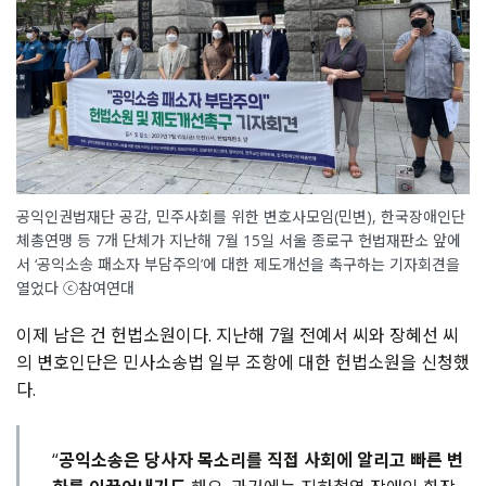
공익인권법재단 공감, 민주사회를 위한 변호사모임(민변), 한국장애인단
체총연맹 등 7개 단체가 지난해 7월 15일 서울 종로구 헌법재판소 앞에
서 ‘공익소송 패소자 부담주의’에 대한 제도개선을 촉구하는 기자회견을
열었다 ⓒ참여연대
이제 남은 건 헌법소원이다
. 지난해 7월
전예서 씨와 장혜선 씨
의 변호인단은 민사소송법 일부 조항에 대한 헌법소원을 신청했
다
.
“
공익소송은 당사자 목소리를 직접 사회에 알리고 빠른 변