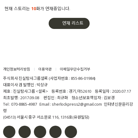
현재 스토리는
10
화가 연재중입니다.
연재 리스트
개인정보처리방침
이용약관
이메일무단수집거부
주식회사 진실탐사그룹셜록 (사업자번호 : 855-86-01984)
대표이사 겸 발행인 : 박상규
제호 : 진실탐사그룹 <셜록> 등록번호 : 경기,아52610 등록일자 : 2020.07.17
최초발행 : 2017.09.08 편집인 : 최규화 청소년보호책임자 : 김보경
Tel : 070-8865-4987 Email : sherlockpress2@gmail.com
인터넷신문윤리강
령
(04513) 서울시 중구 서소문로 116, 1316호(유원빌딩)