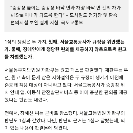
“
승강장 높이는 승강장 바닥 면과 차량 바닥 면 간의 차가
±15
㎜ 이내가 되도록 한다
” –
도시철도 정거장 및 환승
편의시설 보완 설계 지침
,
국토교통부
1
심의 쟁점은 두 가지
.
첫째
,
서울교통공사가 규정을 위반했는
가
.
둘째
,
장애인에게 정당한 편의를 제공하지 않음으로써 원고
를 차별했는가
.
서울동부지방법원 재판부는 원고 패소를 판결했다
.
재판부는 우
선
,
원고 측이 문제 삼은 지하철역은 두 규정이 생기기 이전에
준공돼 적용 대상이 아니라고 봤다
.
서울교통공사가 승강장 위
치 안내 앱
,
이동식 안전발판서비스 등 이미 충분한 편의를 제공
했다는 판단도 내렸다.
전예서
,
장혜선 씨는 곧바로 항소했다
.
서울고등법원 재판부의
판단도 1심과 같았다. 다만
,
판단의 근거는
1
심과 달랐는데
,
의
미 있는 내용이 판결문에 담겼다
.