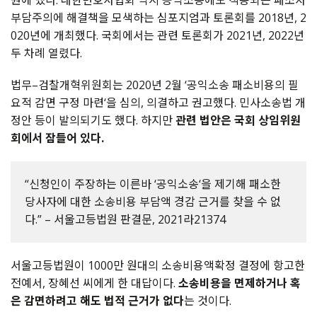
원에 냈다
.
대한변호사협회 역시 공익소송에도 적용되는 패소자
부담주의에 해결책을 모색하는 심포지엄과 토론회를
2018
년
, 2
020
년에 개최했다
.
국회에서는 관련 토론회가
2021
년
, 2022
년
두 차례 열렸다
.
법무
–
검찰개혁위원회는
2020
년
2
월
‘
공익소송 패소비용의 필
요적 감면 구정 마련
‘
을 심의
,
의결하고 권고했다
.
민사소송법 개
정안 등이 발의되기도 했다
.
하지만
관련 법안은 국회 상임위원
회에서 잠들어 있다
.
“신청인이 주장하는 이른바 ‘공익소송‘을 제기해 패소한
당사자에 대한 소송비용 부담액 경감 근거를 찾을 수 없
다.” – 서울고등법원 판결문, 2021라21374
서울고등법원이
1000
만 원대의 소송비용액확정 결정에 항고한
전예서
,
장혜선 씨에게 한 대답이다
.
소송비용을 면제하거나 혹
은 감면하려고 해도 법적 근거가 없다
는 것이다
.