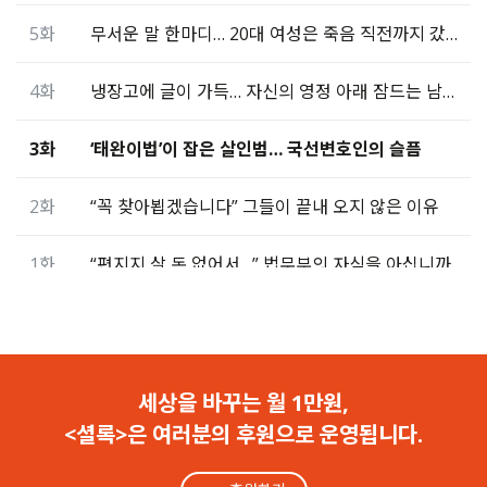
5화
무서운 말 한마디… 20대 여성은 죽음 직전까지 갔다
4화
냉장고에 글이 가득… 자신의 영정 아래 잠드는 남자
3화
‘태완이법’이 잡은 살인범… 국선변호인의 슬픔
2화
“꼭 찾아뵙겠습니다” 그들이 끝내 오지 않은 이유
1화
“편지지 살 돈 없어서…” 법무부의 자식을 아십니까
세상을 바꾸는 월 1만원,
<셜록>은 여러분의 후원으로 운영됩니다.