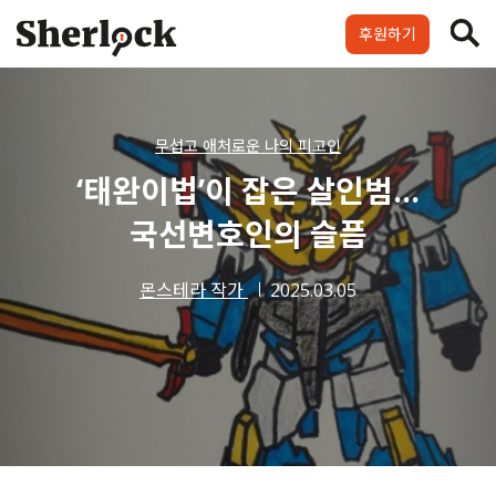
Skip
to
후원하기
content
셜록요원
프로젝트
셜록클럽
후원하기
무섭고 애처로운 나의 피고인
‘태완이법’이 잡은 살인범…
국선변호인의 슬픔
몬스테라 작가
2025.03.05