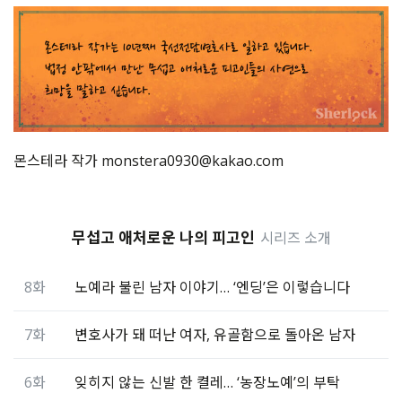
몬스테라 작가 monstera0930@kakao.com
무섭고 애처로운 나의 피고인
시리즈 소개
8화
노예라 불린 남자 이야기… ‘엔딩’은 이렇습니다
7화
변호사가 돼 떠난 여자, 유골함으로 돌아온 남자
6화
잊히지 않는 신발 한 켤레… ‘농장노예’의 부탁