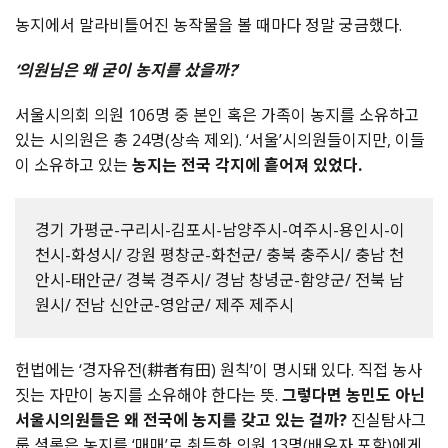
농지에서 말라비틀어진 농작물을 볼 때마다 정말 궁금했다.
‘의원님은 왜 굳이 농지를 샀을까?
’
서울시의회 의원 106명 중 본인 혹은 가족이 농지를 소유하고
있는 시의원은 총 24명(상속 제외). ‘서울’시의원들이지만, 이들
이 소유하고 있는
농지는 전국 각지에 흩어져 있었다.
경기 가평군-구리시-김포시-남양주시-여주시-용인시-이
천시-화성시/ 강원 평창군-화천군/ 충북 충주시/ 충남 천
안시-태안군/ 경북 경주시/ 경남 창녕군-함양군/ 전북 남
원시/ 전남 신안군-영암군/ 제주 제주시
헌법에는 ‘경자유전(耕者有田) 원칙’이 명시돼 있다. 직접 농사
짓는 자만이 농지를 소유해야 한다는 뜻.
그렇다면 농민도 아닌
서울시의원들은 왜 전국에 농지를 갖고 있는 걸까?
진실탐사그
룹 셜록은 농지를 ‘매매’로 취득한 의원 13명(배우자 포함)에게