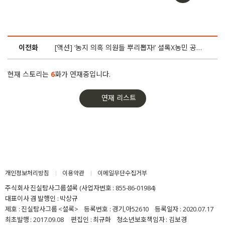
이전화
[액션] ‘농지 의혹 의원들 뿌리뽑자!’ 셜록X농민 공동고발
현재 스토리는
6
화가 연재중입니다.
연재 리스트
개인정보처리방침
이용약관
이메일무단수집거부
주식회사 진실탐사그룹셜록 (사업자번호 : 855-86-01984)
대표이사 겸 발행인 : 박상규
제호 : 진실탐사그룹 <셜록> 등록번호 : 경기,아52610 등록일자 : 2020.07.17
최초발행 : 2017.09.08 편집인 : 최규화 청소년보호책임자 : 김보경