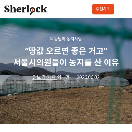
Skip
to
후원하기
content
셜록요원
프로젝트
셜록클럽
후원하기
의원님의 농지사랑
“땅값 오르면 좋은 거고”
서울시의원들이 농지를 산 이유
김보경 기자
외 1명
2026.06.02