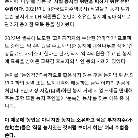
농지에 ‘나무’를 심는 것.
사실 농지법 위반을 피하기 위한 흔한
수법이다.
2021년 LH(한국토지주택공사) 직원들의 농지 투기
논란 당시에도 LH 직원들은 본인이 소유한 농지에 상대적으로
관리가 용이한 묘목 등을 심어놨다.
2022년 셜록이 보도한 ‘고위공직자의 수상한 땅따먹기’ 프로젝
트 중에도, 약 4억 원을 주고 매입한 농지에 매실나무를 심어 ‘건
강음료로 자가소비’한다는 판사, 역시 약 4억 원을 주고 산 농지
에 묘목을 심어둔 교육감 후보자의 부인 등의 사례가 있었다.
농지를 “농업경영” 목적으로 활용하지 않는 것은 농지법 위반. 5
년 이하의 징역 또는 토지가액에 해당하는 금액 이하의 벌금에
처한다. 8년 이상 자경(自耕)하면 농지 거래 시 양도세를 면제해
주는 조항 또한 농지 주인들이 ‘눈속임 농사’를 짓는 이유 중 하
나다.
이 때문에 ‘농민은 아니지만 농지는 소유하고 싶은’ 부재지주(不
在地主)들은 ‘직접 농사짓는 것처럼 보이게 하는’ 여러 수법을
쓴다.