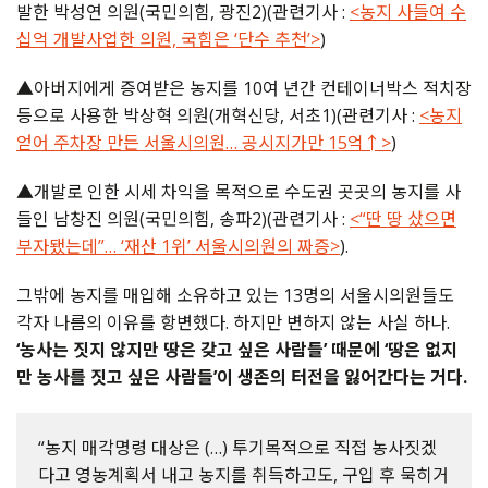
발한 박성연 의원(국민의힘, 광진2)(관련기사 :
<농지 사들여 수
십억 개발사업한 의원, 국힘은 ‘단수 추천’>
)
▲아버지에게 증여받은 농지를 10여 년간 컨테이너박스 적치장
등으로 사용한 박상혁 의원(개혁신당, 서초1)(관련기사 :
<농지
얻어 주차장 만든 서울시의원… 공시지가만 15억↑>
)
▲개발로 인한 시세 차익을 목적으로 수도권 곳곳의 농지를 사
들인 남창진 의원(국민의힘, 송파2)(관련기사 :
<“딴 땅 샀으면
부자됐는데”… ‘재산 1위’ 서울시의원의 짜증>
).
그밖에 농지를 매입해 소유하고 있는 13명의 서울시의원들도
각자 나름의 이유를 항변했다. 하지만 변하지 않는 사실 하나.
‘농사는 짓지 않지만 땅은 갖고 싶은 사람들’ 때문에 ‘땅은 없지
만 농사를 짓고 싶은 사람들’이 생존의 터전을 잃어간다는 거다.
“농지 매각명령 대상은 (…) 투기목적으로 직접 농사짓겠
다고 영농계획서 내고 농지를 취득하고도, 구입 후 묵히거