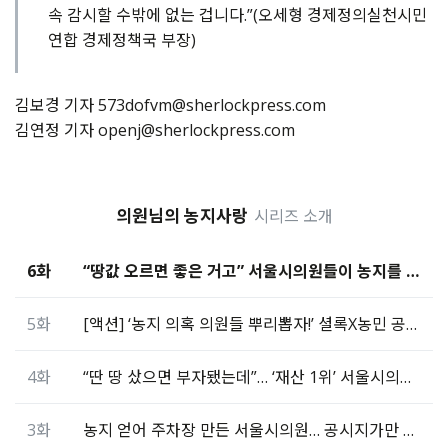
속 감시할 수밖에 없는 겁니다.”(오세형 경제정의실천시민
연합 경제정책국 부장)
김보경 기자 573dofvm@sherlockpress.com
김연정 기자 openj@sherlockpress.com
의원님의 농지사랑
시리즈 소개
6화
“땅값 오르면 좋은 거고” 서울시의원들이 농지를 산 이유
5화
[액션] ‘농지 의혹 의원들 뿌리뽑자!’ 셜록X농민 공동고발
4화
“딴 땅 샀으면 부자됐는데”… ‘재산 1위’ 서울시의원의 짜증
3화
농지 얻어 주차장 만든 서울시의원… 공시지가만 15억↑