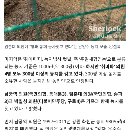
임춘대 의원이 “형과 함께 농사짓고 있다”는 남양주 농지 모습. ⓒ셜록
마지막은 ‘취미파’다. 농지법상 텃밭, 즉 ‘주말체험영농’으로 분류
되는 농지 기준은 1000㎡(약 300평) 이하.
하지만 ‘취미파’ 의원
4명 모두 300평 이상의 농지를 갖고 있다.
300평 이상 농지를
소유한 사람은 농지법상 ‘농업인’으로 인정된다.
남궁역 의원(국민의힘, 동대문3), 임춘대 의원(국민의힘, 송파
3)과 박칠성 의원(더불어민주당, 구로4)
은 가족과 함께 농사를
짓고 있다고 밝혔다.
먼저 남궁역 의원은 1997~2011년 강원 화천군 농지 9805㎡(4
필지)를 매입했다. 남 의원은 농업경영계획서상 “감자, 옥수수,