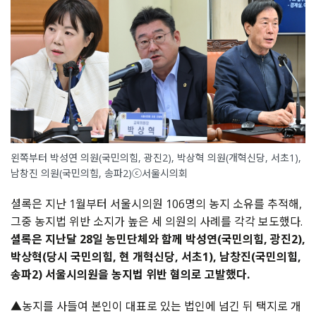
왼쪽부터 박성연 의원(국민의힘, 광진2), 박상혁 의원(개혁신당, 서초1),
남창진 의원(국민의힘, 송파2)ⓒ서울시의회
셜록은 지난 1월부터 서울시의원 106명의 농지 소유를 추적해,
그중 농지법 위반 소지가 높은 세 의원의 사례를 각각 보도했다.
셜록은 지난달 28일 농민단체와 함께 박성연(국민의힘, 광진2),
박상혁(당시 국민의힘, 현 개혁신당, 서초1), 남창진(국민의힘,
송파2) 서울시의원을 농지법 위반 혐의로 고발했다.
▲농지를 사들여 본인이 대표로 있는 법인에 넘긴 뒤 택지로 개