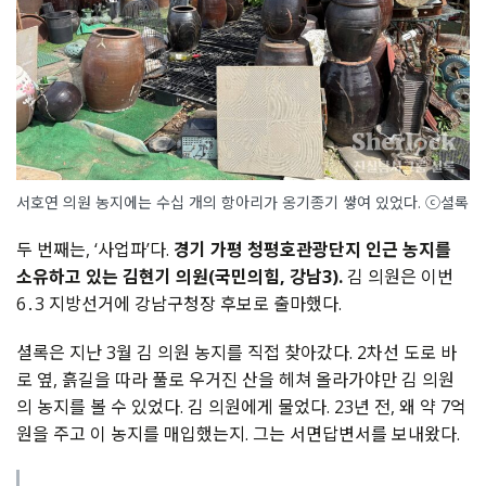
서호연 의원 농지에는 수십 개의 항아리가 옹기종기 쌓여 있었다. ⓒ셜록
두 번째는, ‘사업파’다.
경기 가평 청평호관광단지 인근 농지를
소유하고 있는 김현기 의원(국민의힘, 강남3).
김 의원은 이번
6․3 지방선거에 강남구청장 후보로 출마했다.
셜록은 지난 3월 김 의원 농지를 직접 찾아갔다. 2차선 도로 바
로 옆, 흙길을 따라 풀로 우거진 산을 헤쳐 올라가야만 김 의원
의 농지를 볼 수 있었다. 김 의원에게 물었다. 23년 전, 왜 약 7억
원을 주고 이 농지를 매입했는지. 그는 서면답변서를 보내왔다.