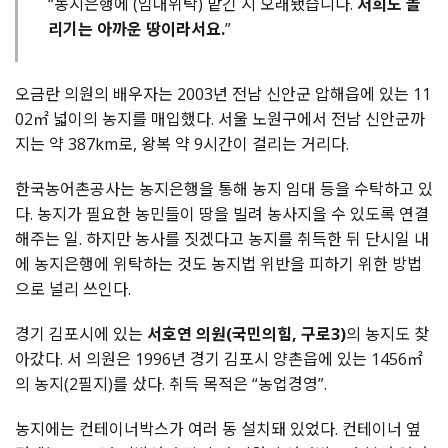
“농지은행에 (임대위탁) 맡긴 지 오래됐습니다.
저희도 놀
리기는 아까운 땅이라서요.
”
오금란 의원의 배우자는 2003년 전남 신안군 압해읍에 있는 11
02㎡ 넓이의 농지를 매입했다. 서울 노원구에서 전남 신안군까
지는 약 387km로, 왕복 약 9시간이 걸리는 거리다.
한국농어촌공사는 농지은행을 통해 농지 임대 등을 수탁하고 있
다. 농지가 필요한 농민들이 땅을 빌려 농사지을 수 있도록 연결
해주는 일. 하지만 농사를 짓겠다고 농지를 취득한 뒤 단시일 내
에 농지은행에 위탁하는 것도 농지법 위반을 피하기 위한 방법
으로 널리 쓰인다.
경기 김포시에 있는
서호연 의원(국민의힘, 구로3)
의 농지도 찾
아갔다. 서 의원은 1996년 경기 김포시 양촌읍에 있는 1456㎡
의 농지(2필지)를 샀다. 취득 목적은 “농업경영”.
농지에는 컨테이너박스가 여러 동 설치돼 있었다. 컨테이너 옆