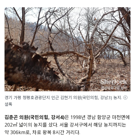
경기 가평 청평호관광단지 인근 김현기 의원(국민의힘, 강남3) 농지. ⓒ
셜록
김춘곤 의원(국민의힘, 강서4)
은 1998년 경남 함양군 마천면에
202㎡ 넓이의 농지를 샀다. 서울 강서구에서 해당 농지까지는
약 306km로, 차로 왕복 8시간 거리다.