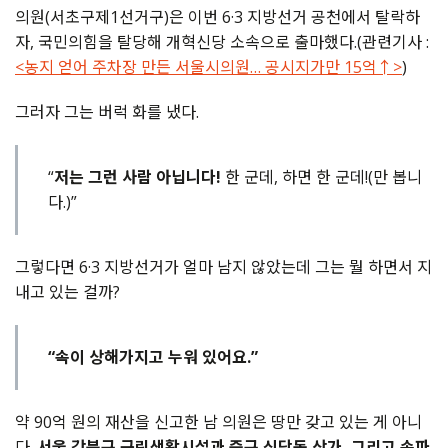
의원(서초구제1선거구)은 이번 6·3 지방선거 공천에서 탈락하
자, 국민의힘을 탈당해 개혁신당 소속으로 출마했다.(관련기사 :
<농지 얻어 주차장 만든 서울시의원… 공시지가만 15억↑>
)
그러자 그는 버럭 화를 냈다.
“
저는 그런 사람 아닙니다!
한 군데, 하면 한 군데!(만 봅니
다.)”
그렇다면 6·3 지방선거가 얼마 남지 않았는데 그는 뭘 하면서 지
내고 있는 걸까?
“속이 상해가지고 누워 있어요.”
약 90억 원의 재산을 신고한 남 의원은 땅만 갖고 있는 게 아니
다.
서울 강북구 근린생활시설과 중구 신당동 상가, 그리고 송파