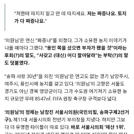
“저한테 따지지 말고 딴 데 따지세요.
저는 짜증나요. 토지
가 다 짜증나요.
”
‘의원님’은 연신 “짜증나”를 외쳤다. 그가 소유한 농지 이야기가
나올 때마다 그랬다.
“용인 쪽을 샀으면 부자가 됐을 것”이라는
후회(?)의 말도, “사갖고 (대신) 어디 팔아달라”는 부탁(?)의 말
도 덧붙였다.
“송파 사랑 30년”을 외친 ‘의원님’은 연고도 없는 경기 남양주시,
여주시, 용인시에 농지를 갖고 있다. ‘의원님’의 고향은 서울도
경기도 아닌 경북 영양군이다. 그가 수도권 여기저기 소유한 농
지 규모만 무려 8547㎡. FIFA 권장 축구장 규격보다 넓다.
‘
의원님’의 정체는 남창진 서울시의원(국민의힘, 송파구제2선거
구).
제11대 서울시의회 전반기 부의장을 지냈다. 하지만 그보
다 더 유명한 타이틀이 따로 있다.
바로 서울시의회 ‘재산 1위’.