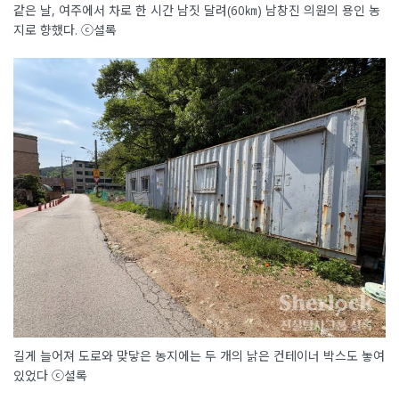
같은 날, 여주에서 차로 한 시간 남짓 달려(60㎞) 남창진 의원의 용인 농
지로 향했다. ⓒ셜록
길게 늘어져 도로와 맞닿은 농지에는 두 개의 낡은 컨테이너 박스도 놓여
있었다 ⓒ셜록