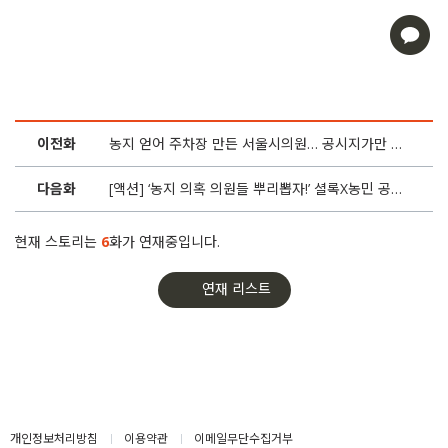
이전화
농지 얻어 주차장 만든 서울시의원… 공시지가만 15억↑
다음화
[액션] ‘농지 의혹 의원들 뿌리뽑자!’ 셜록X농민 공동고발
현재 스토리는
6
화가 연재중입니다.
연재 리스트
개인정보처리방침
이용약관
이메일무단수집거부