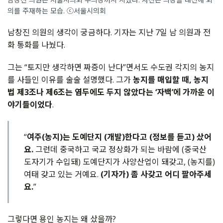
의를 주재하는 모습. ⓒ서울시의회
남창진 의원의 생각이 궁금하다. 기자는 지난 7일 남 의원과 전
화 통화를 나눴다.
그는 “토지만 생각하면 짜증이 난다”면서도 수도권 각지의 농지
를 사들인 이유를 술술 설명했다. 그가
농지를 매입할 때, 농지
법 제3조나 제6조는 염두에도 두지 않았다는 ‘자백’에 가까운 이
야기들이었다
.
“
여주(농지)는 도예단지 (개발)한다고 (정보를 듣고) 샀어
요.
그런데 중국하고 국교 정상화가 되는 바람에 (중국산
도자기가 수입돼) 도예단지가 사양산업이 돼갖고, (농지를)
여태 갖고 있는 거예요.
(기자가) 좀 사갖고 어디 팔아주세
요.
”
그렇다면 용인 농지는 왜 샀을까?