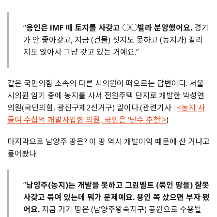
“
용인은 IMF 때 토지를 사갖고 ○○빌라 분양했어요.
경기
가 안 좋아갖고, 지금 (건물) 짓지도 못하고 (농지가) 팔리
지도 않아서 그냥 갖고 있는 거예요.”
같은 국민의힘 소속의 다른 시의원이 떠오르는 답변이다. 서울
시의원 임기 중에 농지를 사서 전원주택 단지로 개발한 박성연
의원(국민의힘, 광진구제2선거구) 말이다.(관련기사 :
<농지 사
들여 수십억 개발사업한 의원, 국힘은 ‘단수 추천’>
)
마지막으로 남양주 땅은? 이 땅 역시 개발이익 때문에 산 거냐고
물어봤다.
“
남양주(농지)는 개발을 못하고 그린벨트 (묶인 땅을) 잘못
사갖고 묶여 있는데 뭐가 문제예요.
용인 쪽 샀으면 부자 됐
어요.
지금 거기 땅은 (남양주왕숙지구) 공원으로 수용될