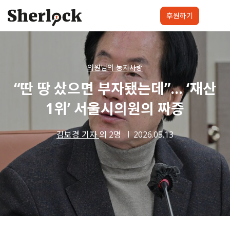
Skip
to
후원하기
content
셜록요원
프로젝트
셜록클럽
후원하기
의원님의 농지사랑
“딴 땅 샀으면 부자됐는데”… ‘재산
1위’ 서울시의원의 짜증
김보경 기자
외 2명
2026.05.13