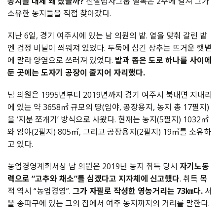
농지를 대체 왜 샀을까?
진실탐사그룹 셜록은 2주에 걸쳐 그가
소유한 농지들을 직접 찾아갔다.
지난 6일, 경기 여주시에 있는 남 의원의 밭. 열을 맞춰 갈린 밭
엔 검정 비닐이 씌워져 있었다. 두둑에 심긴 상추는 뜨거운 햇볕
에 말라 양옆으로 쓰러져 있었다.
밭과 좁은 도로 하나를 사이에
둔 곳에는 도자기 공장이 줄지어 자리했다.
남 의원은 1995년부터 2019년까지 경기 여주시 북내면 지내리
에 있는 약 3658㎡ 규모의 땅(임야, 공장용지, 농지 총 17필지)
을 ‘지분 쪼개기’ 방식으로 사왔다. 현재는 농지(5필지) 1032㎡
와 임야(2필지) 805㎡, 그리고 공장용지(2필지) 19㎡를 소유하
고 있다.
농업경영계획서상 남 의원은 2019년 농지 취득 당시
자기노동
력으로 “고추와 채소”를 심겠다고 지자체에 신고했다
. 취득 목
적 역시 “농업경영”.
그가 자필로 작성한 영농거리는 73㎞다.
서
울 송파구에 있는 그의 집에서 여주 농지까지의 거리를 말한다.