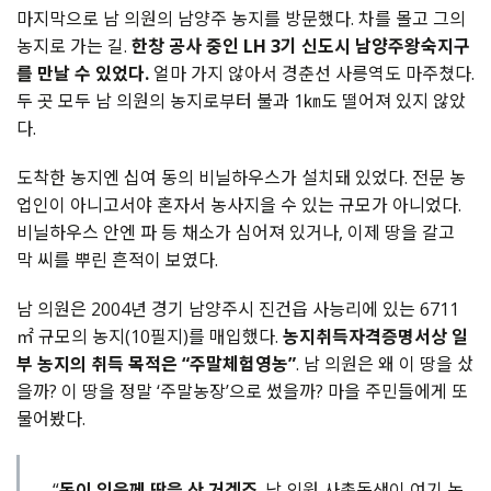
마지막으로 남 의원의 남양주 농지를 방문했다. 차를 몰고 그의
농지로 가는 길.
한창 공사 중인 LH 3기 신도시 남양주왕숙지구
를 만날 수 있었다.
얼마 가지 않아서 경춘선 사릉역도 마주쳤다.
두 곳 모두 남 의원의 농지로부터 불과 1㎞도 떨어져 있지 않았
다.
도착한 농지엔 십여 동의 비닐하우스가 설치돼 있었다. 전문 농
업인이 아니고서야 혼자서 농사지을 수 있는 규모가 아니었다.
비닐하우스 안엔 파 등 채소가 심어져 있거나, 이제 땅을 갈고
막 씨를 뿌린 흔적이 보였다.
남 의원은 2004년 경기 남양주시 진건읍 사능리에 있는 6711
㎡ 규모의 농지(10필지)를 매입했다.
농지취득자격증명서상 일
부 농지의 취득 목적은 “주말체험영농”
. 남 의원은 왜 이 땅을 샀
을까? 이 땅을 정말 ‘주말농장’으로 썼을까? 마을 주민들에게 또
물어봤다.
“
돈이 있응께 땅을 산 거겠죠
. 남 의원 사촌동생이 여기 농