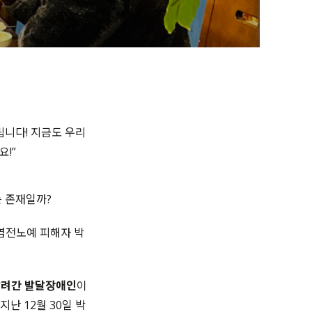
니다! 지금도 우리
!”
는 존재일까?
 염전노예 피해자 박
팔려간 발달장애인
이
 지난 12월 30일 박