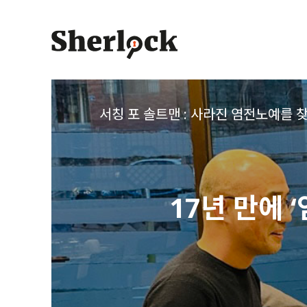
Skip
to
content
서칭 포 솔트맨 : 사라진 염전노예를 
17년 만에