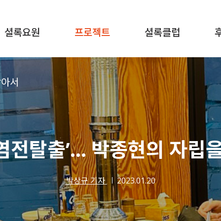
셜록요원
프로젝트
셜록클럽
찾아서
 ‘염전탈출’… 박종현의 자립
박상규 기자
2023.01.20