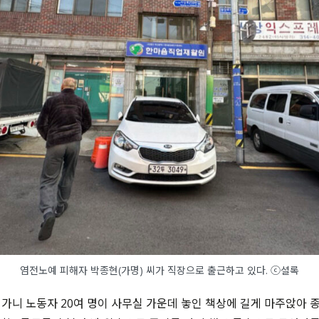
염전노예 피해자 박종현(가명) 씨가 직장으로 출근하고 있다. ⓒ셜록
가니 노동자 20여 명이 사무실 가운데 놓인 책상에 길게 마주앉아 