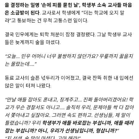
을 결정하는 일명 ‘손에 피를 묻힌 날‘, 학생부 소속 교사들 마음
은 소금밭이 된다
. 교사로서 학생에게 “더는 학교에 오지 말
라“고 통보하는 건 무척 고통스런 일이다.
결국 민우에게는 퇴학 처분이 잠정 결정됐다. 그날 학생부 교사
들은 늦게까지 술을 마셨다.
“오늘… 민우 어머니 너무 불쌍하지 않던가요? 무릎까지 꿇을지
는 몰랐는데….”
동료 교사의 슬픈 넋두리가 이어졌고, 결국 잔뜩 취한 내 입에선
많은 말이 터져 나왔다.
“만날 애들 잡아도 혼내고, 징계주고… 진짜 돌아버리겠어요! 학
교가 무슨 경찰서도 아니고…. 솔직히 우리, 문제아들 싹 다 잡아
서 쫓아내고 싶잖아요. 그러면 속도 편하고. 선생님들, 제 말이
틀렸습니까? 우리
학생부가 애들 바로잡는 부섭니까, 애들 때려
잡는 부섭니까? 아니, 우리가 선생님입니까, 형삽니까?
”
“지 선생, 술 많이 마셨다. 고마 해라!”