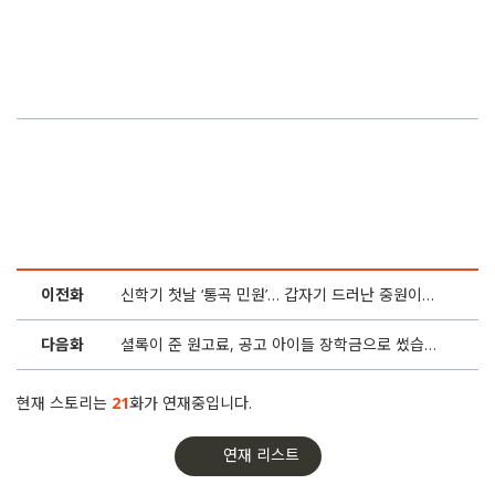
2화
학교도 공장도 지켜주지 못한 열여덟 광훈이의 ‘네 손가락’
1화
마지막 천원 양보하고 걸어서 등교… 이 학생 지키고 싶다
이전화
신학기 첫날 ‘통곡 민원’… 갑자기 드러난 중원이의 비밀
다음화
셜록이 준 원고료, 공고 아이들 장학금으로 썼습니다
현재 스토리는
21
화가 연재중입니다.
연재 리스트