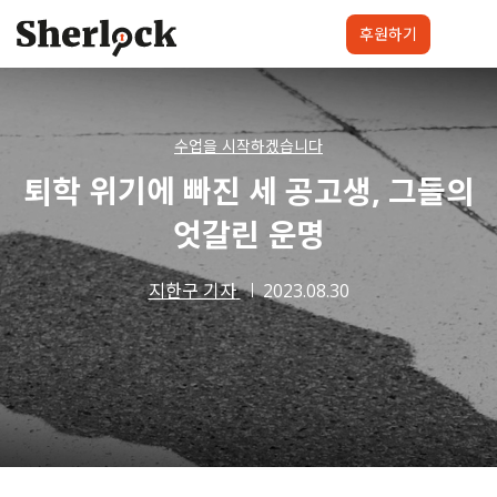
Skip
to
후원하기
content
셜록요원
프로젝트
셜록클럽
후원하기
수업을 시작하겠습니다
퇴학 위기에 빠진 세 공고생, 그들의
엇갈린 운명
지한구 기자
2023.08.30