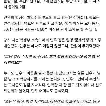
불량 1점, 무단이탈 1점, 교내 흡연 5점, 무단 조퇴 1점, 교사 지
시 불이행 2점.
민우의 벌점이 쌓일수록 부모의 학교 방문은 잦아졌다. 학교는
벌점 30점이 넘으면 학부모 학교 방문, 40점 이상은 교내봉사,
50점 이상은 사회봉사, 60점 이상은 퇴학 조치를 할 수 있다.
당시 나는 학생부 소속이어서 민우 같은 일명 ‘문제학생‘과 자주
대면했다.
민우는 하나도 거칠지 않았으나, 한없이 무기력했다
.
“그냥 벌점 주시면 되잖아요.
제가 벌점 받겠다는데 샘이 왜 난
리인데요?
”
누구도 민우의 마음을 열지 못했다. 담임교사는 얼른 민우가 벌
점 받고 퇴학당하기를 바라는 눈치였고, 민우의 반에서 수업하
는 교사들도 점점 지쳐갔다. 입학한 지 한 달도 되지 않아서 선도
위원회가 열렸다. 민우 어머니도 출석했다.
“조민우 학생. 매일 지각하고, 마음대로 학교에서 나가고, 담배