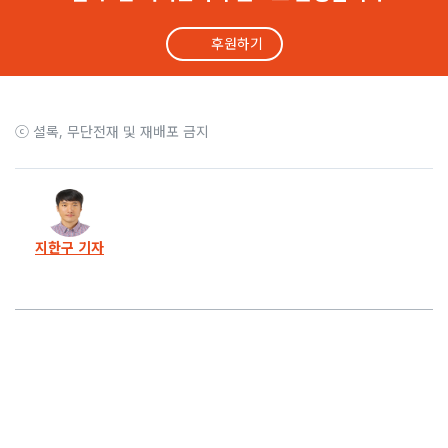
후원하기
10화
‘몸짱’ 도전 함께한 공고생과 교사, 설특집 방송 탔습니다
9화
제자들과 한 100일의 약속… 공고 교사의 ‘목마른’ 변신
ⓒ 셜록, 무단전재 및 재배포 금지
8화
학교 옥상 올라간 공고생… 교장은 은밀히 ‘자퇴’를 종용했다
7화
셜록이 준 원고료, 공고 아이들 장학금으로 썼습니다
지한구 기자
6화
퇴학 위기에 빠진 세 공고생, 그들의 엇갈린 운명
5화
신학기 첫날 ‘통곡 민원’… 갑자기 드러난 중원이의 비밀
4화
무단결석 58일, 퇴학 위기… 정훈이에게 연락이 왔다
3화
“어쩌다 여까지 왔노?” 아이를 두고 온 날, 나는 울었다