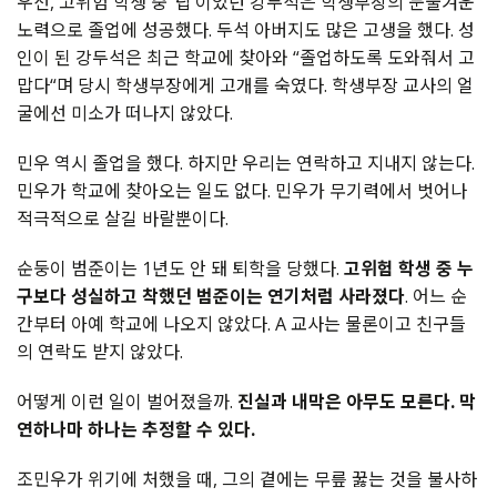
우선, 고위험 학생 중 ‘탑’이었던 강두석은 학생부장의 눈물겨운
노력으로 졸업에 성공했다. 두석 아버지도 많은 고생을 했다. 성
인이 된 강두석은 최근 학교에 찾아와 “졸업하도록 도와줘서 고
맙다“며 당시 학생부장에게 고개를 숙였다. 학생부장 교사의 얼
굴에선 미소가 떠나지 않았다.
민우 역시 졸업을 했다. 하지만 우리는 연락하고 지내지 않는다.
민우가 학교에 찾아오는 일도 없다. 민우가 무기력에서 벗어나
적극적으로 살길 바랄뿐이다.
순둥이 범준이는 1년도 안 돼 퇴학을 당했다.
고위험 학생 중 누
구보다 성실하고 착했던 범준이는 연기처럼 사라졌다
. 어느 순
간부터 아예 학교에 나오지 않았다. A 교사는 물론이고 친구들
의 연락도 받지 않았다.
어떻게 이런 일이 벌어졌을까.
진실과 내막은 아무도 모른다. 막
연하나마 하나는 추정할 수 있다.
조민우가 위기에 처했을 때, 그의 곁에는 무릎 꿇는 것을 불사하