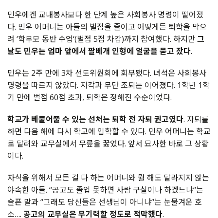
민우에겐 교내봉사보다 한 단계 높은 사회봉사 명령이 떨어졌
다. 민우 어머니는 아들의 벌점을 줄이고 어떻게든 퇴학을 막으
려 ‘학부모 동반 수업‘(벌점 5점 차감)까지 참여했다. 하지만
그
날도 민우는 엄마 앞에서 팔베개 인형에 얼굴을 묻고 잤다
.
민우는 2주 만에 3차 선도위원회에 회부됐다. 녀석은 사회봉사
명령을 따르지 않았다. 지각과 무단 조퇴는 이어졌다. 1학년 1학
기 만에 벌점 60점 초과, 퇴학은 정해진 수순이었다.
학교가 베풀어줄 수 있는 선처는 퇴학 전 자퇴 권고였다
. 자퇴를
하면 다음 해에 다시 학교에 입학할 수 있다. 민우 어머니는 학교
로 달려와 교무실에서 무릎을 꿇었다. 앞서 묘사한 바로 그 상황
이다.
자식을 위해서 모든 걸 다 하는 어머니와 뭘 해도 달라지지 않는
야속한 아들. “공고도 졸업 못하면 사람 구실이나 하겠느냐“는
슬픈 말과 “그래도 당신들은 선생님이 아니냐“는 눈물겨운 호
소….
공고의 교무실은 무기력할 정도로 적막했다
.