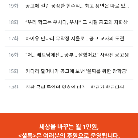
19화
공고에 걸린 웅장한 현수막… 최고 장면은 따로 있다
18화
“우리 학교는 우사다, 우사!” 그 시절 공고의 자화상
17화
아이유 만나러 무작정 서울로… 공고 교사의 도전
16화
“저… 베트남에선… 공부… 잘했어요” 사라진 공고생
15화
키다리 할머니가 공고에 보낸 ‘꼴찌를 위한 장학금’
14화
칠판 글씨 못읽던 명호의 비밀… 학교가 학교다워졌다
13화
“학교 안 다닙니다!“ 사고뭉치 자퇴생의 손을 잡은 이유
12화
나는 실적 좋은 영업사원, 그리고 ‘학생을 속인 교사’였다
세상을 바꾸는 월 1만원,
<셜록>은 여러분의 후원으로 운영됩니다.
11화
문제아도 낙오자도 아닌… ‘목소리 없는 아이’ 이야기