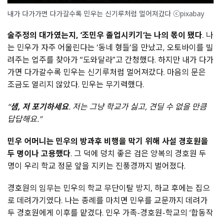
내가 다가가면 다가갈수록 민우는 신기루처럼 멀어져갔다 ⓒpixabay
술주정의 대가였는지, ‘조민우 졸업시키기‘는 나의 몫이 됐다
. 나
는 민우가 자주 어울린다는 ‘동네 형들‘을 만났고, 오토바이를 빌
려주는 업주를 찾아가 “도와달라”고 간청했다. 하지만 내가 다가
가면 다가갈수록 민우는 신기루처럼 멀어져갔다. 마음의 문은
조금도 열리지 않았다. 민우는 무기력했다.
“
샘, 저 포기하세요
. 저는 그냥 학교가 싫고, 견딜 수 없을 만큼
답답해요.”
민우 어머니는 민우의 방과후 비행을 막기 위해 사설 경호원을
두 명이나 고용했다
. 그 덕에 덩치 좋은 검은 양복의 경호원 두
명이 우리 학교 정문 앞을 지키는 진풍경까지 벌어졌다.
경호원의 임무는 민우의 학교 무단이탈 방지, 하교 후에는 집으
로 데려가기였다. 나는 종례를 마치면 민우를 교문까지 데려가
두 경호원에게 이후를 맡겼다. 민우 가족-경호원-학교의 ‘합동작