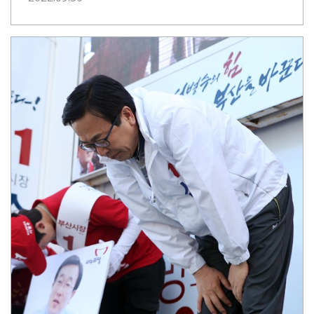
국민 혈세를 낭비해⋯