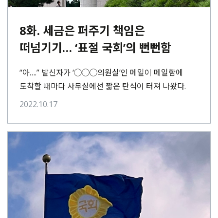
8화. 세금은 퍼주기 책임은
떠넘기기… ‘표절 국회’의 뻔뻔함
“아….” 발신자가 ‘◯◯◯의원실’인 메일이 메일함에
도착할 때마다 사무실에선 짧은 탄식이 터져 나왔다.
진실탐사그룹 <셜록>은 지난 9월 말부터 국회의원
2022.10.17
연구용역 보고서의⋯