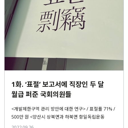
1화. ‘표절’ 보고서에 직장인 두 달
월급 퍼준 국회의원들
<개발제한구역 관리 방안에 대한 연구> / 표절률 71% /
500만 원 <양산시 상북면과 하북면 항일독립운동
스토리텔링 사업> / 표절률 63%⋯
2022.09.26