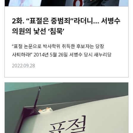
2화. “표절은 중범죄”라더니… 서병수
의원의 낯선 ‘침묵’
“표절 논문으로 박사학위 취득한 후보자는 당장
사퇴하라!” 2014년 5월 26일 서병수 당시 새누리당
후보 선거캠프는 제6회 지방선거에서 부산시장직을
2022.09.28
놓고 경쟁하던⋯