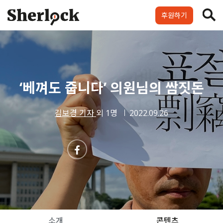
Skip
to
후원하기
content
셜록요원
프로젝트
셜록클럽
후원하기
‘베껴도 줍니다’ 의원님의 쌈짓돈
김보경 기자
외 1명
2022.09.26
소개
콘텐츠