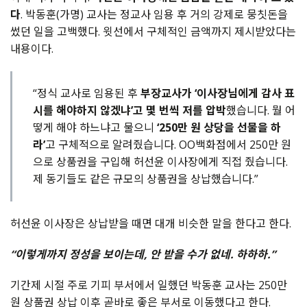
다
.
박동훈
(
가명
)
교사는
정교사
임용
후
거의
강제로
뭉칫돈을
썼던
일을
고백했다
.
윗선에서
구체적인
금액까지
제시받았다는
내용이다
.
“정식 교사로 임용된 후
부장교사가 ‘이사장님에게 감사 표
시를 해야하지 않겠냐’고 몇 번씩 저를 압박
했습니다. 뭘 어
떻게 해야 하느냐고 물으니
‘250만 원 상당을 선물을 하
라’
고 구체적으로 알려줬습니다. OO백화점에서 250만 원
으로 상품권을 구입해 허선윤 이사장에게 직접 줬습니다.
제 동기들도 같은 규모의 상품권을 상납했습니다.”
허선윤
이사장은
상납받을
때면
대개
비슷한
말을
한다고
한다
.
“
이렇게까지
정성을
보이는데
,
안
받을
수가
없네
.
하하하
.”
기간제
시절
주로
기피
부서에서
일했던
박동훈
교사는
250
만
원
상품권
상납
이후
곧바로
좋은
부서로
이동했다고
한다
.