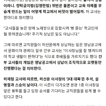
이라니
.
청탁금지법
(
김영란법
)
위반은
물론이고
교육
자체를
우
습게
만드는
일이
어떻게
학교에서
버젓이
벌어질까
.
허
교사는
한마디로
정리했다
.
“
교사들을
늦은
밤에
노래방으로
집합시켜
‘
삥
뜯는
’
학교인데
뭘
못하겠습니까
?
주기적
상납은
일도
아닙니다
.”
그에
따르면
교직원들이
허선윤에게
상납하는
일은
영남공고에
서
문화이자
관례다
.
일부
간부
교사는
“
이사장님을
잘
챙겨드려
야
학교
생활이
편하다
”
는
식으로
후배들을
가르치기도
했다
.
간
부
교사들의
개입은
영남공고에서
상납이
조직적으로
오랫동안
진행됐다는
걸
의미한다
.
허재형
교사에
따르면
,
허선윤
이사장의
‘3
대
대목
’
은
추석
,
설
명절과
스승의
날이다
.
이
시즌이
다가오면
본관
1
층
이사장실
앞은
봉투를
들고
입장
순서를
기다리는
교직원들을
쉽게
볼
수
있다고
한다
.