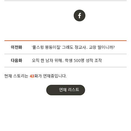
22화
거짓 진술서 강요, 제보자 색출.. 막나가는 허선윤 측근
21화
조작으로 수억 ‘꿀꺽’.. 대구교육청은 봐주기
20화
허선윤 추천 교감 후보.. 교사 사찰에 대리채점까지
이전화
‘풀스윙 몽둥이질’ 그래도 정교사.. 교장 딸이니까?
19화
성적조작 압수수색.. 학생 탓하는 영남공고
다음화
오직 한 남자 위해.. 학생 500명 성적 조작
18화
여교사 술접대 강요 교장이 교사를 고소했다
현재 스토리는
43
화가 연재중입니다.
17화
오직 한 남자 위해.. 학생 500명 성적 조작
연재 리스트
16화
“학교에서 줄서서 상납”.. 허선윤 연 수천 챙긴 듯
15화
‘풀스윙 몽둥이질’ 그래도 정교사.. 교장 딸이니까?