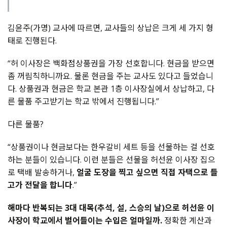
김윤주
(
가명
)
교사에
따르면
,
교사들의
상납은
크게
세
가지
형
태로
진행된다
.
“
허
이사장은
백화점상품권을
가장
선호합니다
.
현금을
받으면
좀
꺼림칙하니까요
.
물론
현금을
주는
교사도
있다고
들었습니
다
.
상품권과
현금은
학교
본관
1
층
이사장실에서
상납하고
,
다
른
물품
주고받기는
학교
밖에서
진행됩니다
.”
다른
물품
?
“
상품권이나
현금보다는
한우갈비
세트
등을
선물하는
걸
선호
하는
분들이
있습니다
.
이런
분들은
선물을
허선윤
이사장
집으
로
택배
발송하거나
,
얼굴
도장을
찍고
싶으면
직접
자택으로
들
고가
전달을
합니다
.”
해마다
반복되는
3
대
대목
(
추석
,
설
,
스승의
날
)
으로
허선윤
이
사장이
학교에서
벌어들이는
수입은
얼마일까
.
정확한
계산과