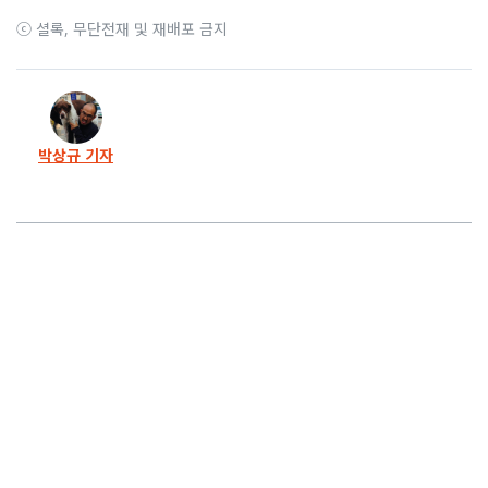
ⓒ 셜록, 무단전재 및 재배포 금지
30화
과자 때문에 이사장 아들 ‘분노’.. 교사는 트라우마
29화
신경민과 강은희 설전 “범죄자 허선윤을 왜..”
박상규 기자
28화
성추행 피해 교사 탓한 교장 “안 쳐다보면 되지..”
27화
허선윤 영남공고 이사장, 드디어 ‘아웃’
26화
기간제 여교사 성추행하고도 “바다 보러 갈래요?”
25화
급식셔틀, 물 심부름, 조기출근.. 장애인 학대한 교장
24화
성적조작 책임자가 교감대행, 수수방관 대구교육청
23화
“피눈물 나게 하겠다”.. 보복 다짐한 허선윤 이사장