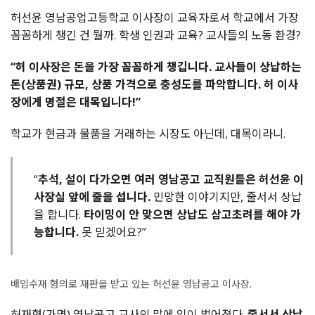
허선윤
영남공업고등학교
이사장이
교육자로서
학교에서
가장
꼼꼼하게
챙긴
건
뭘까
.
학생
인권과
교육
?
교사들의
노동
환경
?
“
허
이사장은
돈을
가장
꼼꼼하게
챙깁니다
.
교사들이
상납하는
돈
(
상품권
)
규모
,
상품
가격으로
충성도를
파악합니다
.
허
이사
장에게
명절은
대목입니다
!”
학교가
현금과
물품을
거래하는
시장도
아닌데
,
대목이라니
.
“
추석, 설이 다가오면 여러 영남공고 교직원들은 허선윤 이
사장실 앞에 줄을 섭니다.
민망한 이야기지만, 줄서서 상납
을 합니다.
타이밍이 안 맞으면 상납도 삼고초려를 해야 가
능합니다.
못 믿겠어요?”
배임수재 혐의로 재판을 받고 있는 허선윤 영남공고 이사장.
허재형
(
가명
)
영남공고
교사의
말에
입이
벌어졌다
.
줄서서
상납