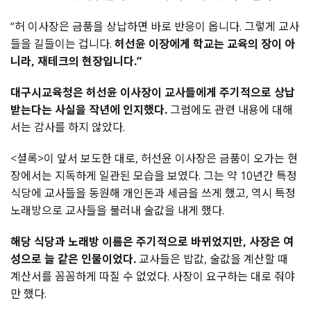
“
허
이사장은
금품을
상납하면
바로
반응이
옵니다
.
그렇게
교사
들을
길들이는
겁니다
.
허선윤
이장에게
학교는
교육의
장이
아
니라
,
재테크의
현장입니다
.”
대구시교육청은
허선윤
이사장이
교사들에게
주기적으로
상납
받는다는
사실을
작년에
인지했다
.
그럼에도
관련
내용에
대해
서는
감사를
하지
않았다
.
<
셜록
>
이
앞서
보도한
대로
,
허선윤
이사장은
금품이
오가는
현
장에서는
지독하게
일관된
모습을
보였다
.
그는
약
10
년간
특정
식당에
교사들을
동원해
개인돈과
세금을
쓰게
했고
,
역시
특정
노래방으로
교사들을
불러내
술값을
내게
했다
.
해당
식당과
노래방
이름은
주기적으로
바뀌었지만
,
사장은
여
성으로
늘
같은
인물이었다
.
교사들은
밥값
,
술값을
계산할
때
계산서를
꼼꼼하게
따질
수
없었다
.
사장이
요구하는
대로
줘야
만
했다
.