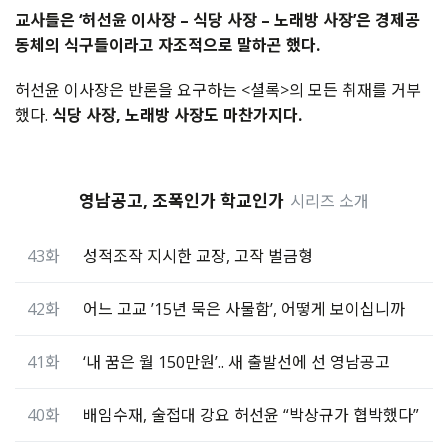
교사들은
‘
허선윤
이사장
–
식당
사장
–
노래방
사장
’
은
경제공
동체의
식구들이라고
자조적으로
말하곤
했다
.
허선윤
이사장은
반론을
요구하는
<
셜록
>
의
모든
취재를
거부
했다
.
식당
사장
,
노래방
사장도
마찬가지다
.
영남공고, 조폭인가 학교인가
시리즈 소개
43화
성적조작 지시한 교장, 고작 벌금형
42화
어느 고교 ’15년 묵은 사물함’, 어떻게 보이십니까
41화
‘내 꿈은 월 150만원’.. 새 출발선에 선 영남공고
40화
배임수재, 술접대 강요 허선윤 “박상규가 협박했다”