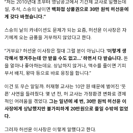
“
저는
2010
년대
초부터
영남공고에서
기간제
교사로
일했는데
설
,
추석
,
스승의
날이면
백화점
상품권으로
30
만
원씩
허선윤에
게
갖다
바쳤습니다
.”
스승의
날의
카네이션도
문제가
되는
요즘
,
허선윤
이사장은
자
기에게
오는
금품을
거부하지
않았다고
한다
.
“
거부요
?
허선윤
이사장은
절대
그럴
분이
아닙니다
.
‘
이렇게
생
각해서
챙겨주는데
안
받을
수도
없고
…’
하면서
다
받습니다
.
돈
을
얼마나
좋아하는데요
.
상납하지
않거나
,
액수를
줄이면
기피
부서
배치
,
왕따
등으로
바로
응징을
합니다
.”
이건
또
무슨
말일까
.
허재형
교사는
10
만
원
때문에
벌어진
‘
웃
픈
’
사연을
들려줬다
.
몇
년
전
,
허
교사는
가정환경
변화로
경제
적인
어려움을
겪었다
.
그는
일년에
세
번
, 30
만
원씩
허선윤
이
사장에게
상납했지만
불가피하게
20
만원으로
줄일
수밖에
없었
다
.
그러자
허선윤
이사장은
이렇게
말했다고
한다
.