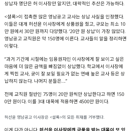
상납자
명단은
허
이사장만
알지만
,
대략적인
추산은
가능하다
.
<
셜록
>
이
접촉한
많은
영남공고
교사는
상납
사실을
인정했다
.
이들은
대개
허선윤
이사장에게
상품권을
줬고
,
규모는
최소
10
만
원에서
30
만
원까지
다양했다
. ‘20
만
원
상납
’
이
가장
많았다
.
영남공고
교직원은
약
150
명에
이른다
.
교사들의
말을
정리하면
이렇다
.
“
과거
기간제
시절에는
임용권자인
이사장에게
잘
보이고
싶은
마음에
더
많은
금액을
빠짐없이
상납했다
.
학교에서
이사장에
게
찍힌
교사
,
굳이
잘
보일
필요가
없는
연배
높은
교사
등은
상
납하지
않는다
.
나머지
분들은
….”
전체
교직원
절반인
75
명이
20
만
원씩만
상납한다고
하면
150
0
만
원이다
.
이를
3
대
대목에
적용하면
4500
만
원이다
.
허선윤 영남공고 이사장은 <셜록>의 모든 취재를 거부했다.
이게
다가
아니다
.
허선윤
이사장에겐
금품을
받는
대목이
또
있