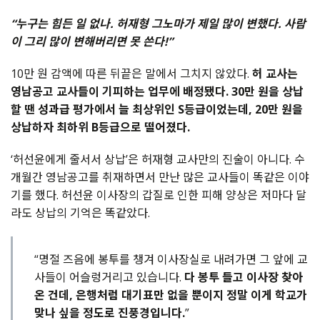
“
누구는
힘든
일
없나
.
허재형
그노마가
제일
많이
변했다
.
사람
이
그리
많이
변해버리면
못
쓴다
!”
10
만
원
감액에
따른
뒤끝은
말에서
그치지
않았다
.
허
교사는
영남공고
교사들이
기피하는
업무에
배정됐다
. 30
만
원을
상납
할
땐
성과급
평가에서
늘
최상위인
S
등급이었는데
, 20
만
원을
상납하자
최하위
B
등급으로
떨어졌다
.
‘
허선윤에게
줄서서
상납
’
은
허재형
교사만의
진술이
아니다
.
수
개월간
영남공고를
취재하면서
만난
많은
교사들이
똑같은
이야
기를
했다
.
허선윤
이사장의
갑질로
인한
피해
양상은
저마다
달
라도
상납의
기억은
똑같았다
.
“명절 즈음에 봉투를 챙겨 이사장실로 내려가면 그 앞에 교
사들이 어슬렁거리고 있습니다.
다 봉투 들고 이사장 찾아
온 건데, 은행처럼 대기표만 없을 뿐이지 정말 이게 학교가
맞나 싶을 정도로 진풍경입니다.
”