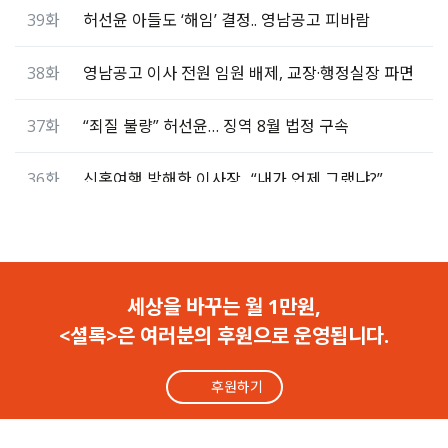
39화
허선윤 아들도 ‘해임’ 결정.. 영남공고 피바람
38화
영남공고 이사 전원 임원 배제, 교장·행정실장 파면
37화
“죄질 불량” 허선윤… 징역 8월 법정 구속
36화
신혼여행 방해한 이사장.. “내가 언제 그랬냐?”
35화
공권력이 우습나.. 이사장 아들이 도망갔다
34화
영남공고 이사회 수준, 이 지경입니다
세상을 바꾸는 월 1만원,
<셜록>은 여러분의 후원으로 운영됩니다.
33화
비리 폭로 교사에게 “씨X놈, 도끼로 깨버린다”
후원하기
32화
“반성 없고, 죄질 불량”.. 허선윤 징역 10월 구형
31화
기습 입맞춤, 신체 접촉.. 싱글맘 피해자 더 있다