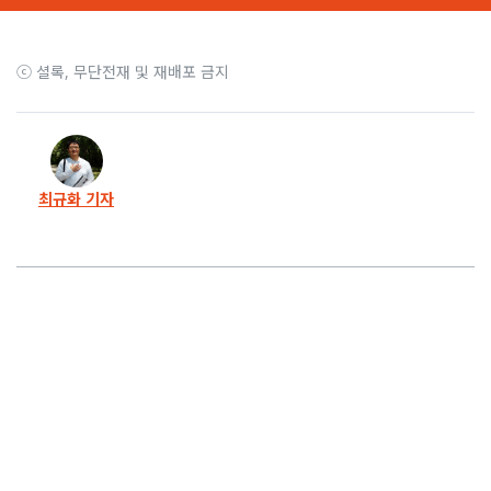
4화
알몸이 된 노점상들… 통곡 같은 절규가 터져나왔다
ⓒ 셜록, 무단전재 및 재배포 금지
3화
죽음에서 시작된 싸움… 사람들을 살린 그녀의 ‘밥’
2화
살벌하고 배고팠던 그때… 언니는 ‘밥’을 짓기 시작했다
최규화 기자
1화
프롤로그. 나는 그녀의 밥 한 끼 얻어먹지 못했습니다