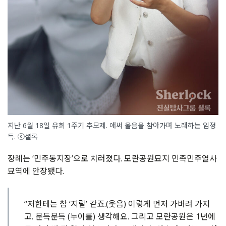
지난 6월 18일 유희 1주기 추모제. 애써 울음을 참아가며 노래하는 임정
득. ⓒ셜록
장례는 ‘민주동지장’으로 치러졌다. 모란공원묘지 민족민주열사
묘역에 안장됐다.
“저한테는 참 ‘지랄’ 같죠.(웃음) 이렇게 먼저 가버려 가지
고. 문득문득 (누이를) 생각해요. 그리고 모란공원은 1년에