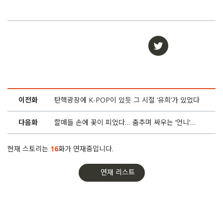
이전화
탄핵광장에 K-POP이 있듯 그 시절 ‘유희’가 있었다
다음화
할매들 손에 꽃이 피었다… 춤추며 싸우는 ‘언니’의 힘
현재 스토리는
16
화가 연재중입니다.
연재 리스트