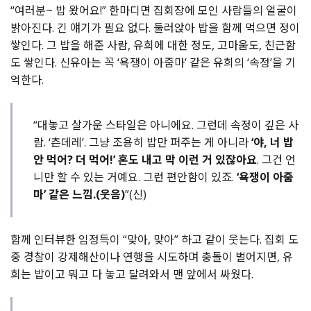
“여러분~ 밥 왔어요!” 한마디면 집회장에 모인 사람들의 얼굴이
밝아진다. 긴 얘기가 필요 없다. 둘러앉아 밥을 함께 먹으면 정이
쌓인다. 그 밥을 해준 사람, 유희에 대한 정도, 고마움도, 친근함
도 쌓인다. 신유아는 꼭 ‘욕쟁이 아줌마’ 같은 유희의 ‘속정’을 기
억한다.
“대놓고 살가운 스타일은 아니에요. 그런데 속정이 깊은 사
람. ‘츤데레’. 그냥 조용히 밥만 퍼주는 게 아니라
‘야, 너 밥
안 먹어? 더 먹어!’ 혼도 내고 막 이런 거 있잖아요
. 그건 언
니만 할 수 있는 거예요. 그런 편안함이 있죠.
‘욕쟁이 아줌
마’ 같은 느낌.(웃음)
”(신)
함께 인터뷰한 임정득이 “맞아, 맞아” 하고 같이 웃는다. 집회 도
중 경찰이 강제해산이나 연행을 시도하며 충돌이 벌어지면, 유
희는 밥이고 뭐고 다 놓고 달려와서 맨 앞에서 싸웠다.