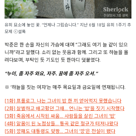
유희 묘소에 놓인 꽃. “언제나 그립습니다.” 지난 6월 18일 유희 1주기 추
모제 ⓒ셜록
박준은 한 손을 자신의 가슴에 대며 “그래도 여기 늘 같이 있으
니까”라고 말했다. 소리 없는 웃음과 함께. 그리고 또 하늘을 올
려다보며, 부탁인 듯 기도인 듯 한마디 덧붙였다.
“누이, 좀 자주 와요, 자주. 꿈에 좀 자주 오셔.”
※ ‘하늘을 짓는 여자’는 매주 목요일과 금요일에 연재됩니다.
[1화] 프롤로그. 나는 그녀의 밥 한 끼 얻어먹지 못했습니다
[2화] 살벌하고 배고팠던 그때… 언니는 ‘밥’을 짓기 시작했다
[3화] 죽음에서 시작된 싸움… 사람들을 살린 그녀의 ‘밥’
[4화] 알몸이 된 노점상들… 통곡 같은 절규가 터져나왔다
[5화] 깡패도 대통령도 맞짱… 그녀의 ‘깡’은 전설이 됐다