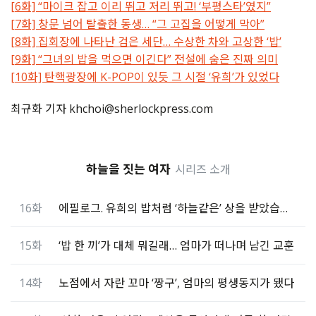
[6화] “마이크 잡고 이리 뛰고 저리 뛰고! ‘부평스타’였지”
[7화] 창문 넘어 탈출한 동생… “그 고집을 어떻게 막아”
[8화] 집회장에 나타난 검은 세단… 수상한 차와 고상한 ‘밥’
[9화] “그녀의 밥을 먹으면 이긴다” 전설에 숨은 진짜 의미
[10화] 탄핵광장에 K-POP이 있듯 그 시절 ‘유희’가 있었다
최규화 기자 khchoi@sherlockpress.com
하늘을 짓는 여자
시리즈 소개
16화
에필로그. 유희의 밥처럼 ‘하늘같은’ 상을 받았습니다
15화
‘밥 한 끼’가 대체 뭐길래… 엄마가 떠나며 남긴 교훈
14화
노점에서 자란 꼬마 ‘짱구’, 엄마의 평생동지가 됐다