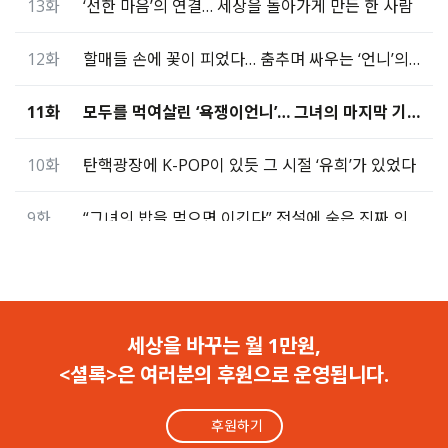
13화
‘선한 마음’의 연결… 세상을 돌아가게 만든 한 사람
12화
할매들 손에 꽃이 피었다… 춤추며 싸우는 ‘언니’의 힘
11화
모두를 먹여살린 ‘욕쟁이언니’… 그녀의 마지막 기도
10화
탄핵광장에 K-POP이 있듯 그 시절 ‘유희’가 있었다
9화
“그녀의 밥을 먹으면 이긴다” 전설에 숨은 진짜 의미
8화
집회장에 나타난 검은 세단… 수상한 차와 고상한 ‘밥’
7화
창문 넘어 탈출한 동생… “그 고집을 어떻게 막아”
세상을 바꾸는 월 1만원,
<셜록>은 여러분의 후원으로 운영됩니다.
6화
“마이크 잡고 이리 뛰고 저리 뛰고! ‘부평스타’였지”
후원하기
5화
깡패도 대통령도 맞짱… 그녀의 ‘깡’은 전설이 됐다