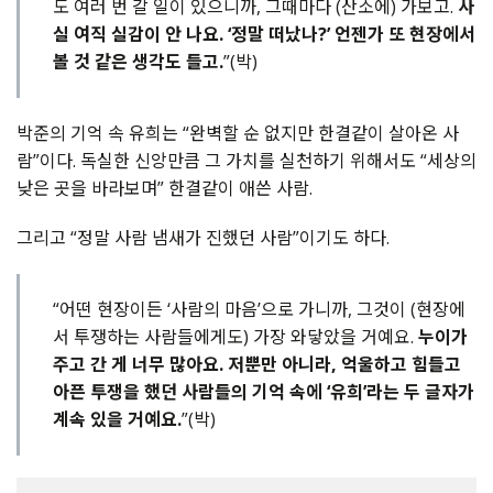
도 여러 번 갈 일이 있으니까, 그때마다 (산소에) 가보고.
사
실 여직 실감이 안 나요. ‘정말 떠났나?’ 언젠가 또 현장에서
볼 것 같은 생각도 들고.
”(박)
박준의 기억 속 유희는 “완벽할 순 없지만 한결같이 살아온 사
람”이다. 독실한 신앙만큼 그 가치를 실천하기 위해서도 “세상의
낮은 곳을 바라보며” 한결같이 애쓴 사람.
그리고 “정말 사람 냄새가 진했던 사람”이기도 하다.
“어떤 현장이든 ‘사람의 마음’으로 가니까, 그것이 (현장에
서 투쟁하는 사람들에게도) 가장 와닿았을 거예요.
누이가
주고 간 게 너무 많아요. 저뿐만 아니라, 억울하고 힘들고
아픈 투쟁을 했던 사람들의 기억 속에 ‘유희’라는 두 글자가
계속 있을 거예요.
”(박)