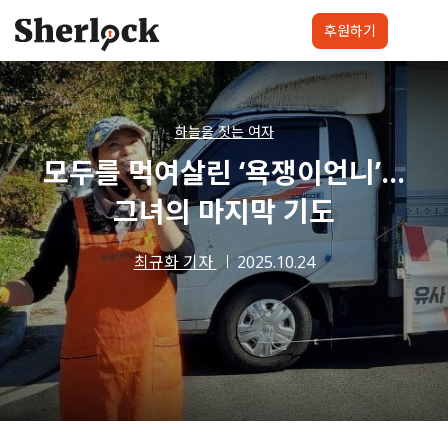
Skip
to
후원하기
content
셜록요원
프로젝트
셜록클럽
후원하기
하늘을 짓는 여자
모두를 먹여살린 ‘욕쟁이언니’…
그녀의 마지막 기도
최규화 기자
2025.10.24