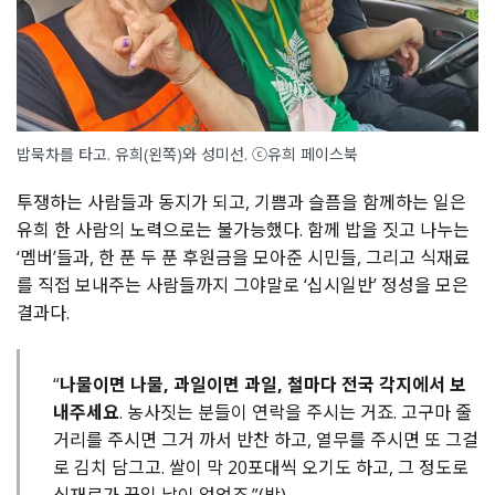
밥묵차를 타고. 유희(왼쪽)와 성미선. ⓒ유희 페이스북
투쟁하는 사람들과 동지가 되고, 기쁨과 슬픔을 함께하는 일은
유희 한 사람의 노력으로는 불가능했다. 함께 밥을 짓고 나누는
‘멤버’들과, 한 푼 두 푼 후원금을 모아준 시민들, 그리고 식재료
를 직접 보내주는 사람들까지 그야말로 ‘십시일반’ 정성을 모은
결과다.
“
나물이면 나물, 과일이면 과일, 철마다 전국 각지에서 보
내주세요
. 농사짓는 분들이 연락을 주시는 거죠. 고구마 줄
거리를 주시면 그거 까서 반찬 하고, 열무를 주시면 또 그걸
로 김치 담그고. 쌀이 막 20포대씩 오기도 하고, 그 정도로
식재료가 끊일 날이 없었죠.”(박)