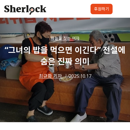
Skip
to
후원하기
content
셜록요원
프로젝트
셜록클럽
후원하기
하늘을 짓는 여자
“그녀의 밥을 먹으면 이긴다” 전설에
숨은 진짜 의미
최규화 기자
2025.10.17