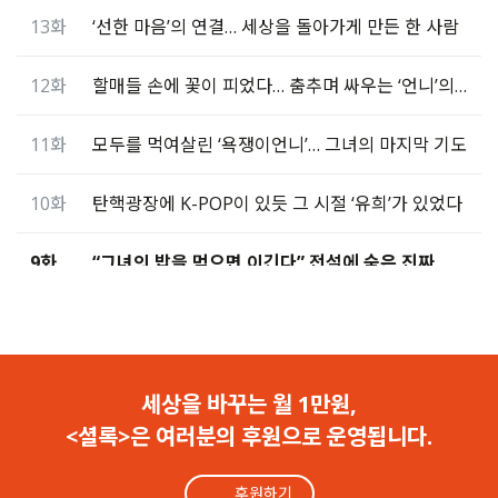
13화
‘선한 마음’의 연결… 세상을 돌아가게 만든 한 사람
12화
할매들 손에 꽃이 피었다… 춤추며 싸우는 ‘언니’의 힘
11화
모두를 먹여살린 ‘욕쟁이언니’… 그녀의 마지막 기도
10화
탄핵광장에 K-POP이 있듯 그 시절 ‘유희’가 있었다
9화
“그녀의 밥을 먹으면 이긴다” 전설에 숨은 진짜 의미
8화
집회장에 나타난 검은 세단… 수상한 차와 고상한 ‘밥’
7화
창문 넘어 탈출한 동생… “그 고집을 어떻게 막아”
세상을 바꾸는 월 1만원,
<셜록>은 여러분의 후원으로 운영됩니다.
6화
“마이크 잡고 이리 뛰고 저리 뛰고! ‘부평스타’였지”
후원하기