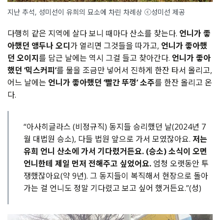
지난 추석, 성미선이 유희의 묘소에 차린 차례상 ⓒ성미선 제공
다행히 같은 지역에 살다 보니 때마다 산소를 찾는다.
언니가 좋
아했던 앵두나 오디
가 열리면 그것들을 따가고,
언니가 좋아했
던 오이지
를 담근 날에는 역시 그걸 들고 찾아간다.
언니가 좋아
했던 ‘믹스커피’
를 물을 조금만 넣어서 진하게 한잔 타서 올리고,
어느 날에는
언니가 좋아했던 ‘빨간 뚜껑’ 소주
를 한잔 올리고 온
다.
“아사히글라스 (비정규직) 동지들 승리했던 날(2024년 7
월 대법원 승소), 다들 법원 앞으로 가서 모였잖아요.
저는
유희 언니 산소에 가서 기다렸거든요. (승소) 소식이 오면
언니한테 제일 먼저 전해주고 싶었어요.
엄청 오랫동안 투
쟁했잖아요(약 9년). 그 동지들이 복직해서 현장으로 돌아
가는 걸 언니도 정말 기다렸고 보고 싶어 했거든요.”(성)