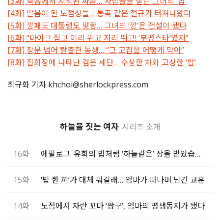
[3화] 죽음에서 시작된 싸움… 사람들을 살린 그녀의 ‘밥’
[4화] 알몸이 된 노점상들… 통곡 같은 절규가 터져나왔다
[5화] 깡패도 대통령도 맞짱… 그녀의 ‘깡’은 전설이 됐다
[6화] “마이크 잡고 이리 뛰고 저리 뛰고! ‘부평스타’였지”
[7화] 창문 넘어 탈출한 동생… “그 고집을 어떻게 막아”
[8화] 집회장에 나타난 검은 세단… 수상한 차와 고상한 ‘밥’
최규화 기자 khchoi@sherlockpress.com
하늘을 짓는 여자
시리즈 소개
16화
에필로그. 유희의 밥처럼 ‘하늘같은’ 상을 받았습니다
15화
‘밥 한 끼’가 대체 뭐길래… 엄마가 떠나며 남긴 교훈
14화
노점에서 자란 꼬마 ‘짱구’, 엄마의 평생동지가 됐다