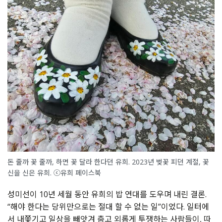
돈 줄까 꽃 줄까, 하면 꽃 달라 한다던 유희. 2023년 벚꽃 피던 계절, 꽃
신을 신은 유희. ⓒ유희 페이스북
성미선이 10년 세월 동안 유희의 밥 연대를 도우며 내린 결론.
“해야 한다는 당위만으로는 절대 할 수 없는 일”이었다. 일터에
서 내쫓기고 일상을 빼앗겨 춥고 외롭게 투쟁하는 사람들이, 따