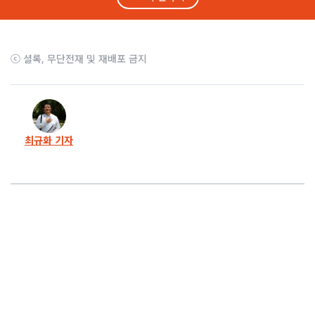
5화
깡패도 대통령도 맞짱… 그녀의 ‘깡’은 전설이 됐다
4화
알몸이 된 노점상들… 통곡 같은 절규가 터져나왔다
ⓒ 셜록, 무단전재 및 재배포 금지
3화
죽음에서 시작된 싸움… 사람들을 살린 그녀의 ‘밥’
2화
살벌하고 배고팠던 그때… 언니는 ‘밥’을 짓기 시작했다
최규화 기자
1화
프롤로그. 나는 그녀의 밥 한 끼 얻어먹지 못했습니다