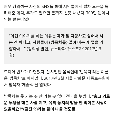
배우 김의성은 자신의 SNS를 통해 시민들에게 밥차 모금을 독
려해준 데다, 추가로 필요한 돈까지 선뜻 내놨다. 700만 원이나
되는 큰돈이었다.
“이런 이야기를 하는 이유는
제가 뭘 자랑하고 싶어서 하
는 건 아니고, 사람들이 (밥묵차를) 많이 아는 게 좋을 거
같아서
….” (김의성 발언, 뉴스타파 ‘뉴스포차’ 2017년 3
월)
드디어 밥차가 마련됐다. 십시일반 음식연대 ‘밥묵자’라는 이름
은 ‘밥묵차’로 바뀌었다. 2017년 3월 서울 광화문 세종로공원에
서 밥묵차 ‘개솥식’을 열었다.
밥묵차는 못 가는 곳 안 가는 곳 없이 전국을 누볐다.
“춥고 외로
운 투쟁을 해본 사람 치고, 유희 동지의 밥을 안 먹어본 사람이
있을까요?”(김진숙)라는 말이 나올 정도로
.