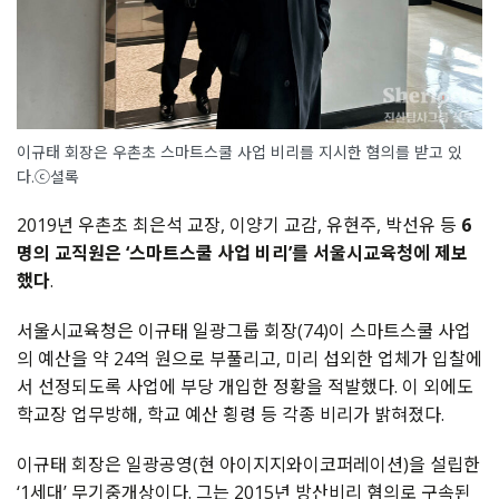
이규태 회장은 우촌초 스마트스쿨 사업 비리를 지시한 혐의를 받고 있
다.ⓒ셜록
2019년 우촌초 최은석 교장, 이양기 교감, 유현주, 박선유 등
6
명의 교직원은 ‘스마트스쿨 사업 비리’를 서울시교육청에 제보
했다
.
서울시교육청은 이규태 일광그룹 회장(74)이 스마트스쿨 사업
의 예산을 약 24억 원으로 부풀리고, 미리 섭외한 업체가 입찰에
서 선정되도록 사업에 부당 개입한 정황을 적발했다. 이 외에도
학교장 업무방해, 학교 예산 횡령 등 각종 비리가 밝혀졌다.
이규태 회장은 일광공영(현 아이지지와이코퍼레이션)을 설립한
‘1세대’ 무기중개상이다. 그는 2015년 방산비리 혐의로 구속된