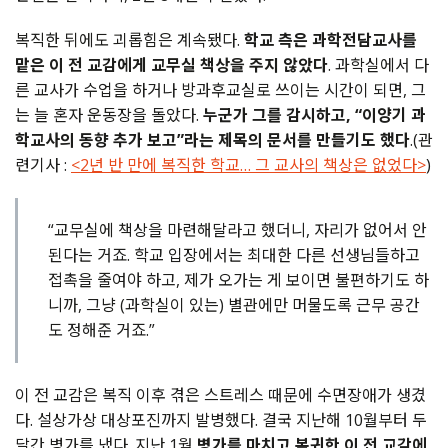
복직한 뒤에도 괴롭힘은 계속됐다.
학교 측은 과학전담교사를
맡은 이 전 교감에게 교무실 책상을 주지 않았다
. 과학실에서 다
른 교사가 수업을 하거나 방과후교실로 쓰이는 시간이 되면, 그
는 늘 혼자 운동장을 돌았다.
누군가 그를 감시하고, “이양기 과
학교사의 동향 추가 보고”라는 제목의 문서를 만들기도 했다
.(관
련기사 :
<2년 반 만에 복직한 학교… 그 교사의 책상은 없었다>
)
“교무실에 책상을 마련해달라고 했더니, 자리가 없어서 안
된다는 거죠. 학교 입장에서는 최대한 다른 선생님들하고
접촉을 줄여야 하고, 제가 오가는 게 보이면 불편하기도 하
니까, 그냥 (과학실이 있는) 별관에만 머물도록 근무 공간
도 정해준 거죠.”
이 전 교감은 복직 이후 겪은 스트레스 때문에 수면장애가 생겼
다. 설상가상 대상포진까지 발병했다. 결국 지난해 10월부터 두
달간 병가를 냈다. 지난 1월
병가를 마치고 복귀한 이 전 교감에