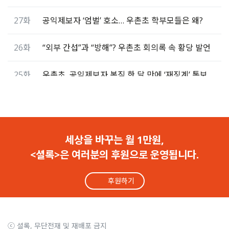
27화
공익제보자 ‘엄벌’ 호소… 우촌초 학부모들은 왜?
26화
“외부 간섭”과 “방해”? 우촌초 회의록 속 황당 발언
25화
우촌초, 공익제보자 복직 한 달 만에 ‘재징계’ 통보
24화
“책상 없어 운동장 도는 선생님 기사에 울컥했다”
23화
[해결] 우촌초 공익제보자 박선유의 두 번째 ‘첫 출근’
세상을 바꾸는 월 1만원,
<셜록>은 여러분의 후원으로 운영됩니다.
22화
[해결] 셜록 보도 11일 만에 ‘이규태 측근’ 이사장 사퇴
후원하기
21화
정근식 교육감 “우촌초 한혜빈 이사장 검증 실패”
20화
복직 막고 끝까지 소송… “공익제보자가 읍소해야 하나”
ⓒ 셜록, 무단전재 및 재배포 금지