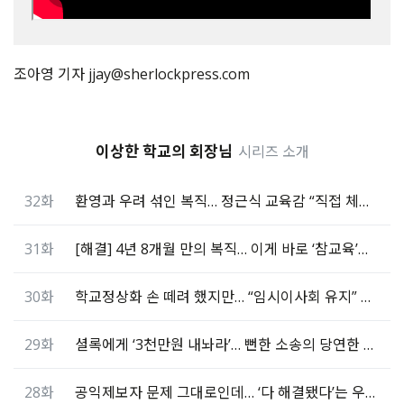
조아영 기자 jjay@sherlockpress.com
이상한 학교의 회장님
시리즈 소개
32화
환영과 우려 섞인 복직… 정근식 교육감 “직접 체크할것”
31화
[해결] 4년 8개월 만의 복직… 이게 바로 ‘참교육’이다
30화
학교정상화 손 떼려 했지만… “임시이사회 유지” 결정
29화
셜록에게 ‘3천만원 내놔라’… 뻔한 소송의 당연한 결말
28화
공익제보자 문제 그대로인데… ‘다 해결됐다’는 우촌초