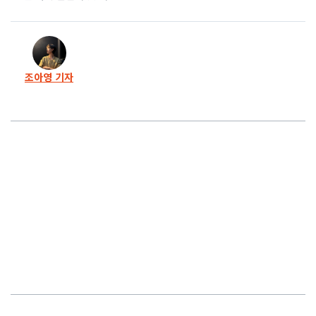
19화
제보자 복직은 ‘나중에’ 입틀막 소송은 ‘당장에’
18화
종교에 돈거래도 얽혔다… 우촌초의 비정상적 정상화
조아영 기자
17화
서울교육청은 왜? 이규태 측근을 우촌초 이사장에
16화
우촌초 회의 참석 이규태 회장… “남의 집 쳐들어온 것”
15화
‘횡령 혐의’ 이규태 전 이사장, 우촌초 운영 개입 의혹
14화
“최악 감사거부” 우촌초에 ‘모른다’만 반복한 교육감
13화
진보-보수 교육감 후보, 모두 ‘이것’만은 약속하십시오
12화
일광학원 소송 첫 재판, 여러분과 함께 싸우겠습니다
11화
[해결] 우촌초 제보자 복직 꿈 커진다… 재단 ‘최종 패소’