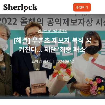
Skip
to
후원하기
content
셜록요원
프로젝트
셜록클럽
후원하기
이상한 학교의 회장님
[해결] 우촌초 제보자 복직 꿈
커진다… 재단 ‘최종 패소’
조아영 기자
2024.09.12