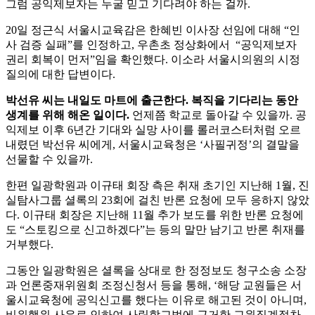
그럼 공익제보자는 누굴 믿고 기다려야 하는 걸까.
20일 정근식 서울시교육감은 한혜빈 이사장 선임에 대해 “인
사 검증 실패”를 인정하고, 우촌초 정상화에서 “공익제보자
권리 회복이 먼저”임을 확인했다. 이소라 서울시의원의 시정
질의에 대한 답변이다.
박선유 씨는 내일도 마트에 출근한다. 복직을 기다리는 동안
생계를 위해 해온 일이다.
언제쯤 학교로 돌아갈 수 있을까. 공
익제보 이후 6년간 기대와 실망 사이를 롤러코스터처럼 오르
내렸던 박선유 씨에게, 서울시교육청은 ‘사필귀정’의 결말을
선물할 수 있을까.
한편 일광학원과 이규태 회장 측은 취재 초기인 지난해 1월, 진
실탐사그룹 셜록의 23회에 걸친 반론 요청에 모두 응하지 않았
다. 이규태 회장은 지난해 11월 추가 보도를 위한 반론 요청에
도 “스토킹으로 신고하겠다”는 등의 말만 남기고 반론 취재를
거부했다.
그동안 일광학원은 셜록을 상대로 한 정정보도 청구소송 소장
과 언론중재위원회 조정신청서 등을 통해, ‘해당 교원들은 서
울시교육청에 공익신고를 했다는 이유로 해고된 것이 아니며,
비위행위 사유로 인하여 사립학교법에 근거한 교원징계절차