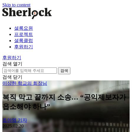
Skip to content
셜록요원
프로젝트
셜록클럽
후원하기
후원하기
검색 열기
검
색:
검색 닫기
이상한 학교의 회장님
복직 막고 끝까지 소송… “공익제보자가
읍소해야 하나”
조아영 기자
2025.02.20