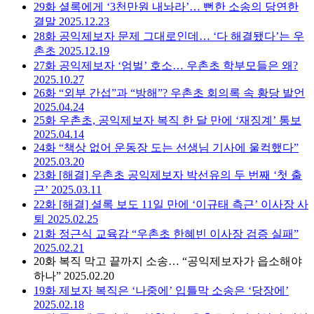
29화
셜록에게 ‘3천만원 내놔라’… 뻔한 소송의 당연한
결말
2025.12.23
28화
공익제보자 문제 그대로인데… ‘다 해결됐다’는 우
촌초
2025.12.19
27화
공익제보자 ‘엄벌’ 호소… 우촌초 학부모들은 왜?
2025.10.27
26화
“외부 간섭”과 “방해”? 우촌초 회의록 속 황당 발언
2025.04.24
25화
우촌초, 공익제보자 복직 한 달 만에 ‘재징계’ 통보
2025.04.14
24화
“책상 없어 운동장 도는 선생님 기사에 울컥했다”
2025.03.20
23화
[해결] 우촌초 공익제보자 박선유의 두 번째 ‘첫 출
근’
2025.03.11
22화
[해결] 셜록 보도 11일 만에 ‘이규태 측근’ 이사장 사
퇴
2025.02.25
21화
정근식 교육감 “우촌초 한혜빈 이사장 검증 실패”
2025.02.21
20화
복직 막고 끝까지 소송… “공익제보자가 읍소해야
하나”
2025.02.20
19화
제보자 복직은 ‘나중에’ 입틀막 소송은 ‘당장에’
2025.02.18