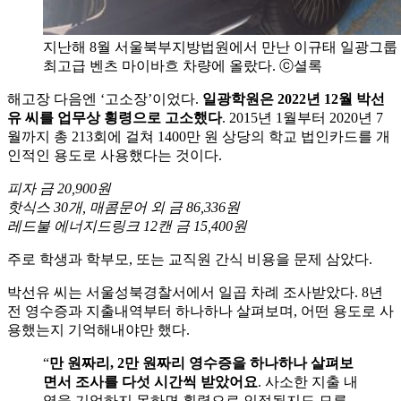
지난해 8월 서울북부지방법원에서 만난 이규태 일광그룹 회
최고급 벤츠 마이바흐 차량에 올랐다. ⓒ셜록
해고장 다음엔 ‘고소장’이었다.
일광학원은 2022년 12월 박선
유 씨를 업무상 횡령으로 고소했다
. 2015년 1월부터 2020년 7
월까지 총 213회에 걸쳐 1400만 원 상당의 학교 법인카드를 개
인적인 용도로 사용했다는 것이다.
피자 금 20,900원
핫식스 30개, 매콤문어 외 금 86,336원
레드불 에너지드링크 12캔 금 15,400원
주로 학생과 학부모, 또는 교직원 간식 비용을 문제 삼았다.
박선유 씨는 서울성북경찰서에서 일곱 차례 조사받았다. 8년
전 영수증과 지출내역부터 하나하나 살펴보며, 어떤 용도로 사
용했는지 기억해내야만 했다.
“
만 원짜리, 2만 원짜리 영수증을 하나하나 살펴보
면서 조사를 다섯 시간씩 받았어요
. 사소한 지출 내
역을 기억하지 못하면 횡령으로 인정될지도 모른