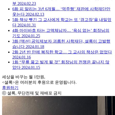
부
2024.02.23
6화
피 말리는 3년 6개월… ‘역주행’ 재판에 사학재단만
웃는다
2024.02.13
5화
책상 뺏긴 그 교사에게 학교는 또 ‘경고장’을 내밀었
다
2024.01.31
4화
마이바흐 타는 고액체납자… ‘욕심 없는’ 회장님의
기도
2024.01.25
3화
[액션] 공익제보자 괴롭힌 사학재단, 셜록이 고발했
습니다
2024.01.18
2화
2년 반 만에 복직한 학교… 그 교사의 책상은 없었다
2024.01.16
1화
“무릎 꿇고 빌게 될 것” 회장님의 전쟁은 끝나지 않
았다
2024.01.15
세상을 바꾸는 월 1만원,
<셜록>은 여러분의 후원으로 운영됩니다.
후원하기
ⓒ 셜록, 무단전재 및 재배포 금지