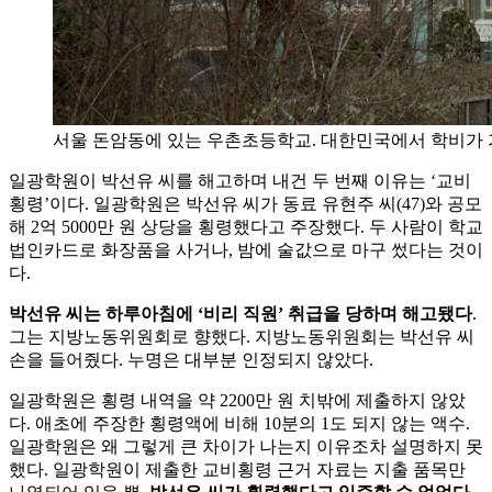
서울 돈암동에 있는 우촌초등학교. 대한민국에서 학비가 
일광학원이 박선유 씨를 해고하며 내건 두 번째 이유는 ‘교비
횡령’이다. 일광학원은 박선유 씨가 동료 유현주 씨(47)와 공모
해 2억 5000만 원 상당을 횡령했다고 주장했다. 두 사람이 학교
법인카드로 화장품을 사거나, 밤에 술값으로 마구 썼다는 것이
다.
박선유 씨는 하루아침에 ‘비리 직원’ 취급을 당하며 해고됐다
.
그는 지방노동위원회로 향했다. 지방노동위원회는 박선유 씨
손을 들어줬다. 누명은 대부분 인정되지 않았다.
일광학원은 횡령 내역을 약 2200만 원 치밖에 제출하지 않았
다. 애초에 주장한 횡령액에 비해 10분의 1도 되지 않는 액수.
일광학원은 왜 그렇게 큰 차이가 나는지 이유조차 설명하지 못
했다. 일광학원이 제출한 교비횡령 근거 자료는 지출 품목만