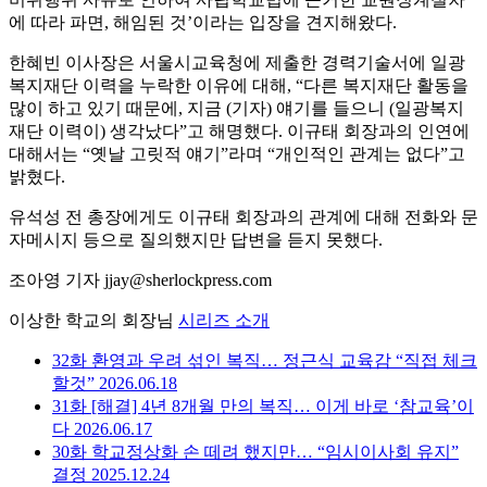
에 따라 파면, 해임된 것’이라는 입장을 견지해왔다.
한혜빈 이사장은 서울시교육청에 제출한 경력기술서에 일광
복지재단 이력을 누락한 이유에 대해, “다른 복지재단 활동을
많이 하고 있기 때문에, 지금 (기자) 얘기를 들으니 (일광복지
재단 이력이) 생각났다”고 해명했다. 이규태 회장과의 인연에
대해서는 “옛날 고릿적 얘기”라며 “개인적인 관계는 없다”고
밝혔다.
유석성 전 총장에게도 이규태 회장과의 관계에 대해 전화와 문
자메시지 등으로 질의했지만 답변을 듣지 못했다.
조아영 기자 jjay@sherlockpress.com
이상한 학교의 회장님
시리즈 소개
32화
환영과 우려 섞인 복직… 정근식 교육감 “직접 체크
할것”
2026.06.18
31화
[해결] 4년 8개월 만의 복직… 이게 바로 ‘참교육’이
다
2026.06.17
30화
학교정상화 손 떼려 했지만… “임시이사회 유지”
결정
2025.12.24