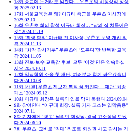
18화
종교에 돈거래도 얽혔다… 우촌초의 비정상적 정상
화
2025.02.13
17화
서울교육청은 왜? 이규태 측근을 우촌초 이사장에
2025.02.10
16화
우촌초 회의 참석 이규태 회장… “남의 집 쳐들어온
것”
2024.11.19
15화
‘횡령 혐의’ 이규태 전 이사장, 우촌초 운영 개입 의
혹
2024.11.13
14화
“최악 감사거부” 우촌초에 ‘모른다’만 반복한 교육
감
2024.11.05
13화
진보-보수 교육감 후보, 모두 ‘이것’만은 약속하십
시오
2024.10.11
12화
일광학원 소송 첫 재판, 여러분과 함께 싸우겠습니
다
2024.10.08
11화
[해결] 우촌초 제보자 복직 꿈 커진다… 재단 ‘최종
패소’
2024.09.12
10화
이규태 회장은 셜록의 입을 막지 못했다
2024.09.04
9화
참여연대 “이규태 회장, 셜록 기자 고소는 입막음용”
2024.07.11
8화
기자에게 ‘경고’ 날리던 회장님, 결국 고소장을 보냈
다
2024.06.20
7화
우촌초, 교비로 ‘억대’ 리조트 회원권 사고 감사는 거