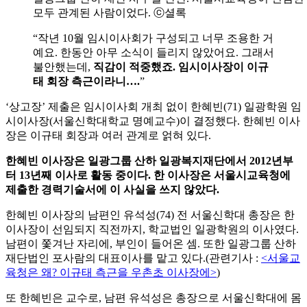
모두 관계된 사람이었다. ⓒ셜록
“작년 10월 임시이사회가 구성되고 너무 조용한 거
예요. 한동안 아무 소식이 들리지 않았어요. 그래서
불안했는데,
직감이 적중했죠. 임시이사장이 이규
태 회장 측근이라니….
”
‘상고장’ 제출은 임시이사회 개최 없이 한혜빈(71) 일광학원 임
시이사장(서울신학대학교 명예교수)이 결정했다. 한혜빈 이사
장은 이규태 회장과 여러 관계로 얽혀 있다.
한혜빈 이사장은 일광그룹 산하 일광복지재단에서 2012년부
터 13년째 이사로 활동 중이다. 한 이사장은 서울시교육청에
제출한 경력기술서에 이 사실을 쓰지 않았다.
한혜빈 이사장의 남편인 유석성(74) 전 서울신학대 총장은 한
이사장이 선임되지 직전까지, 학교법인 일광학원의 이사였다.
남편이 쫓겨난 자리에, 부인이 들어온 셈. 또한 일광그룹 산하
재단법인 포사람의 대표이사를 맡고 있다.(관련기사 :
<서울교
육청은 왜? 이규태 측근을 우촌초 이사장에>
)
또 한혜빈은 교수로, 남편 유석성은 총장으로 서울신학대에 몸