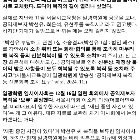
사로 교체했다. 드디어 복직의 길이 열리나 싶었다.
실제로 지난해 11월 서울시교육청은 일광학원에 공문을 보내,
공익제보자 박선유, 최은석, 유현주를 복직시키라고 권고했다.
하지만 기대가 실망으로 바뀌는 데는 오래 걸리지 않았다.
“박선유 부당해고 관련 1심 소송결과(박선유 1심 : 법인 패소)
를 감안하여
소송 취하 또는 화해·합의를 통해 조속히 마무리
해 복직 등의 신분회복이 될 수 있도록 조치
하여 주시고, 전 교
장 최은석에 대해서도 (…) 공익제보로 인해
신분상, 재정상 불
이익 받은 사항들이 모두 회복될 수 있도록 복직 등 조치해 주
시고
“(서울시교육청이 일광학원에 발송한 ‘공익제보자 복직
등 신분회복 조치 요구’ 공문, 2024. 11.)
일광학원 임시이사회는 12월 16일 열린 회의에서 공익제보자
복직을 ‘보류’ 결정했다
. 서울시의회 이소라 의원(더불어민주
당, 비례대표)이 입수한 자료에 따르면, ‘재판 중인 사건이 있
다’는 게 그 이유다. 재판 자료를 보완해 차기 이사회에서 논의
하겠다는 거다.
‘재판 중인 사건이 있다’며 박선유 씨 복직을 보류한 임시이사
회. 하지만 현재 일광학원에는 비리 의혹으로 이규태 회장과