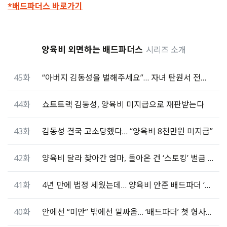
*배드파더스 바로가기
양육비 외면하는 배드파더스
시리즈 소개
45화
“아버지 김동성을 벌해주세요”… 자녀 탄원서 전문 공개
44화
쇼트트랙 김동성, 양육비 미지급으로 재판받는다
43화
김동성 결국 고소당했다… “양육비 8천만원 미지급”
42화
양육비 달라 찾아간 엄마, 돌아온 건 ‘스토킹’ 벌금 300만원
41화
4년 만에 법정 세웠는데… 양육비 안준 배드파더 ‘집행유예’
40화
안에선 “미안” 밖에선 말싸움… ‘배드파더’ 첫 형사재판