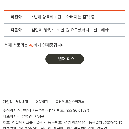
22화
모델이 된 ‘배드마더’.. 현대카드 해당 광고 삭제
이전화
5년째 양육비 ‘0원’… 아버지는 잠적 중
21화
10년간 양육비 0원, 전 남편 고발한 이다도시
다음화
삼형제 양육비 30만 원 요구했더니.. “신고해라”
20화
양육비 안 주고 고소까지, 엄마가 법정에 선다
현재 스토리는
45
화가 연재중입니다.
19화
가만히 있지 않은 엄마가 세상을 바꿨습니다
연재 리스트
18화
최악의 ‘배드파더스’, 이번엔 시어머니까지 등판
17화
양육비 안 주는 부모.. 20대 국회도 ‘패스’ 하나
16화
양육비 법안 제정 약속 32명 국회 입성
개인정보처리방침
이용약관
이메일무단수집거부
주식회사 진실탐사그룹셜록 (사업자번호 : 855-86-01984)
15화
김동성, 배드파더스 등재 이후 양육비 일부 지급
대표이사 겸 발행인 : 박상규
제호 : 진실탐사그룹 <셜록> 등록번호 : 경기,아52610 등록일자 : 2020.07.17
최초발행 : 2017.09.08 편집인 : 최규화 청소년보호책임자 : 김보경