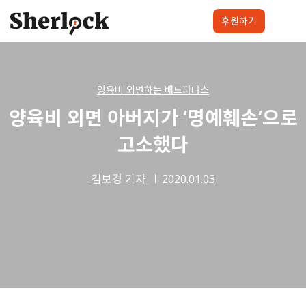
Skip
to
후원하기
content
셜록요원
프로젝트
셜록클럽
후원하기
양육비 외면하는 배드파더스
양육비 외면 아버지가 ‘명예훼손’으로
고소했다
김보경 기자
2020.01.03