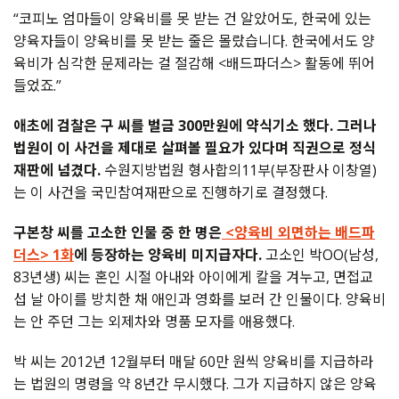
“코피노 엄마들이 양육비를 못 받는 건 알았어도, 한국에 있는
양육자들이 양육비를 못 받는 줄은 몰랐습니다. 한국에서도 양
육비가 심각한 문제라는 걸 절감해 <배드파더스> 활동에 뛰어
들었죠.”
애초에 검찰은 구 씨를 벌금 300만원에 약식기소 했다. 그러나
법원이 이 사건을 제대로 살펴볼 필요가 있다며 직권으로 정식
재판에 넘겼다.
수원지방법원 형사합의11부(부장판사 이창열)
는 이 사건을 국민참여재판으로 진행하기로 결정했다.
구본창 씨를 고소한 인물 중 한 명은
<양육비 외면하는 배드파
더스> 1화
에 등장하는 양육비 미지급자다.
고소인 박OO(남성,
83년생) 씨는 혼인 시절 아내와 아이에게 칼을 겨누고, 면접교
섭 날 아이를 방치한 채 애인과 영화를 보러 간 인물이다. 양육비
는 안 주던 그는 외제차와 명품 모자를 애용했다.
박 씨는 2012년 12월부터 매달 60만 원씩 양육비를 지급하라
는 법원의 명령을 약 8년간 무시했다. 그가 지급하지 않은 양육