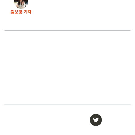
김보경 기자
30화
전 부인과 기자 때린 악성 ‘배드파더’, 결국 법정구속
29화
아.. 또 김동성, 이번엔 양육비 감액 소송 제기
28화
‘배드파더’ 김동성 예능 출연, 전 부인은 양육비 고통
27화
‘배드파더스’ 문 닫나.. 법원 “무제한 신상공개 권한 없어”
26화
‘셜록’에 2000만원 요구 ‘배드마더’, 결국 양육비 완납
25화
악성 ‘배드파더‘, 감치 위기에 4500만원 바로 지급
24화
김동성 ‘배드파더스’ 재등재.. 전 부인 고소 예고까지
23화
잠복해 겨우 찾은 ‘배드파더’.. 경찰이 풀어줬다