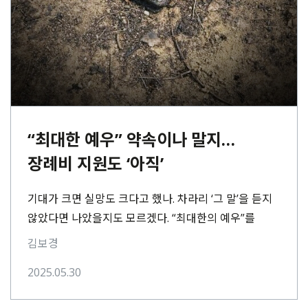
“최대한 예우” 약속이나 말지…
장례비 지원도 ‘아직’
기대가 크면 실망도 크다고 했나. 차라리 ‘그 말’을 듣지
않았다면 나았을지도 모르겠다. “최대한의 예우”를
해주겠다던 말. “(김광열) 영덕군수가 장례식장에
김보경
왔을⋯
2025.05.30