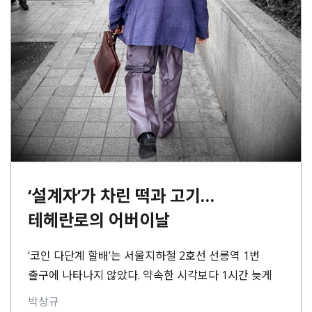
‘설계자’가 차린 떡과 고기…
테헤란로의 어버이날
‘코인 다단계 할배’는 서울지하철 2호선 선릉역 1번
출구에 나타나지 않았다. 약속한 시각보다 1시간 늦게
연락한 노인은 버럭 짜증부터 냈다. “1번⋯
박상규