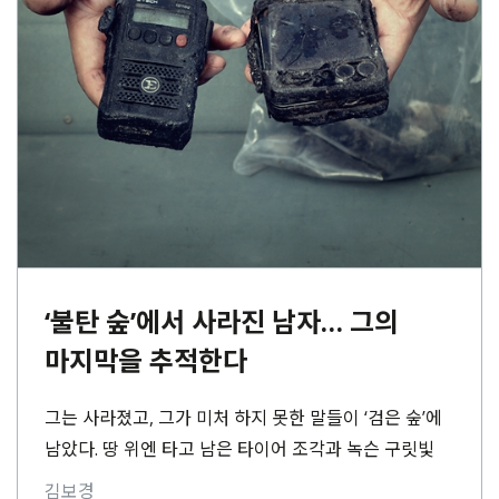
‘불탄 숲’에서 사라진 남자… 그의
마지막을 추적한다
그는 사라졌고, 그가 미처 하지 못한 말들이 ‘검은 숲’에
남았다. 땅 위엔 타고 남은 타이어 조각과 녹슨 구릿빛
철사. 주변을⋯
김보경