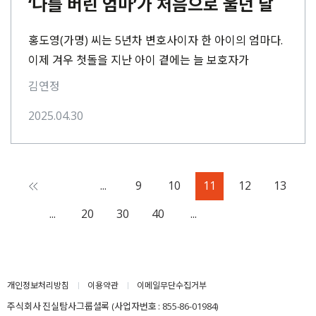
‘나를 버린 엄마’가 처음으로 울던 날
홍도영(가명) 씨는 5년차 변호사이자 한 아이의 엄마다.
이제 겨우 첫돌을 지난 아이 곁에는 늘 보호자가
필요하다. 다행히 홍 씨의 엄마가⋯
김연정
2025.04.30
Page
...
9
10
11
12
13
11
of
...
20
30
40
...
106
개인정보처리방침
이용약관
이메일무단수집거부
주식회사 진실탐사그룹셜록 (사업자번호 : 855-86-01984)