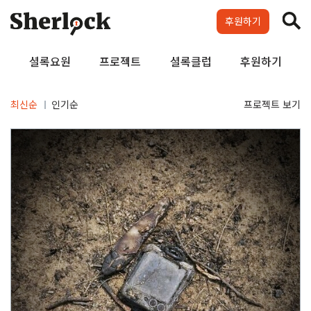
Skip
to
후원하기
content
셜록요원
프로젝트
셜록클럽
후원하기
최신순
인기순
프로젝트 보기