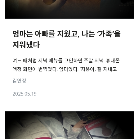
엄마는 아빠를 지웠고, 나는 ‘가족’을
지워냈다
여느 때처럼 저녁 메뉴를 고민하던 주말 저녁. 휴대폰
액정 화면이 번쩍였다. 엄마였다. ‘지웅아, 잘 지내고
있지? 날마다 니 기사 읽고⋯
김연정
2025.05.19