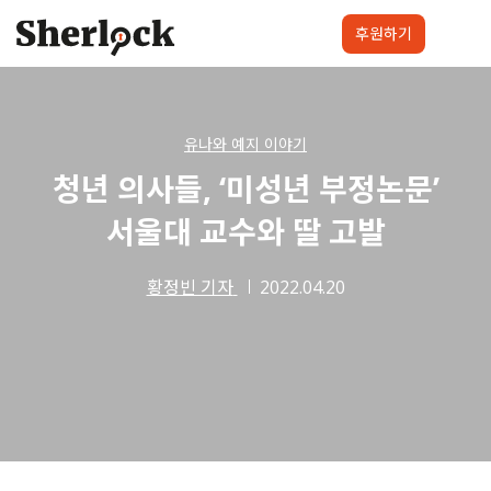
Skip
to
후원하기
content
셜록요원
프로젝트
셜록클럽
후원하기
유나와 예지 이야기
청년 의사들, ‘미성년 부정논문’
서울대 교수와 딸 고발
황정빈 기자
2022.04.20