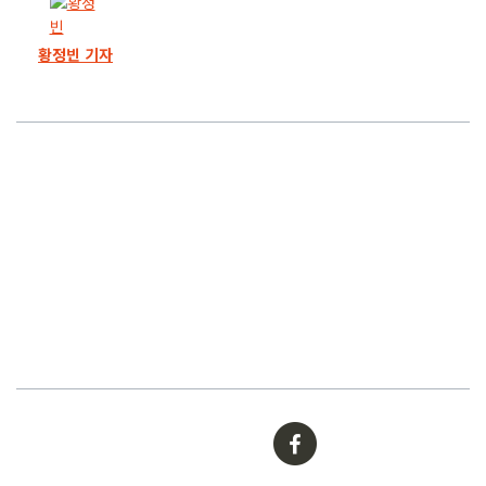
13화
‘교육부 공익감사’ 100명 참여.. 이렇게 우린 연결돼 있다
황정빈 기자
12화
부정 논문 공개는 “개인사생활 침해”라는 교육부
11화
입시비리 봐주는 교육부.. 공익감사를 청구합니다
10화
정유라-조민 경험했는데, 교육부는 왜 망설일까
9화
어느 ‘의대 패밀리’의 끝내주는 논문 ‘가내 생산’
8화
‘대치동’ 저자의 경고.. “정시 확대, 학원이 가장 반겨”
7화
서울대병원 ‘명의’ 아버지와 ‘천재’ 아들의 거짓말
6화
고2에게 속은 교육부.. 위조한 학생은 의대 입학
5화
‘대한민국 인재’의 논문 부정.. 서울대 교수 셋 연루