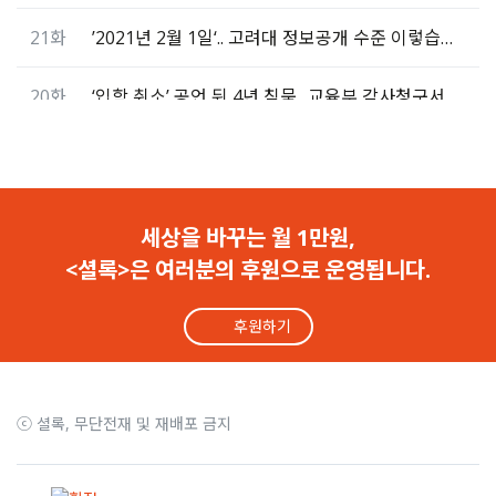
21화
’2021년 2월 1일‘.. 고려대 정보공개 수준 이렇습니다
20화
‘입학 취소’ 공언 뒤 4년 침묵.. 교육부 감사청구서 접수
19화
청년 의사들, ‘미성년 부정논문’ 서울대 교수와 딸 고발
18화
한국미생물학회, 유나와 예지 ‘부정 논문’ 철회 결정
세상을 바꾸는 월 1만원,
<셜록>은 여러분의 후원으로 운영됩니다.
17화
고려대, 미성년 부정논문 공개 거부.. “사생활 침해”
후원하기
16화
교육부, 셜록 ‘부정논문 공개’ 부분인용.. “공익에 공감”
15화
“타인 기회 빼앗아 자녀를 논문에.. 부정 교수 공개해야“
ⓒ 셜록, 무단전재 및 재배포 금지
14화
‘부정논문’ 공개 거부 연세대.. “경영, 영업상 비밀“