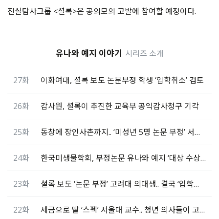
진실탐사그룹 <셜록>은 공의모의 고발에 참여할 예정이다.
유나와 예지 이야기
시리즈 소개
27화
이화여대, 셜록 보도 논문부정 학생 ‘입학취소’ 검토
26화
감사원, 셜록이 추진한 교육부 공익감사청구 기각
25화
동창에 장인사촌까지.. ‘미성년 5명 논문 부정’ 서울대 교수
24화
한국미생물학회, 부정논문 유나와 예지 ‘대상 수상’ 취소
23화
셜록 보도 ‘논문 부정’ 고려대 의대생.. 결국 ‘입학취소’
22화
세금으로 딸 ‘스펙’ 서울대 교수.. 청년 의사들이 고발