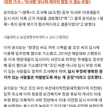
(관련 기사 – ‘의사쌤’ 유나와 예지의 말할 수 없는 비밀)
공의모는 “<셜록>이 조사해 (보도한) 일부 의사와 의대생들의
입시 비리 의혹 근거 자료를 검토했다“며 “그 결과 공의모는 <셜
록> 측의 문제 제기가 합리적이라고 결론지었다“고 밝혔다.
서울대학교 농업생명과학대학 A 교수.ⓒ황정빈
이어 공의모는 “정경심 씨도 허위 스펙을 딸 조민 씨의 입시에
이용해 업무방해 혐의로 기소됐고, 2019년 예일대와 스탠포드
등 미국 명문대들의 입시비리 사건으로 퇴학된 학생들도 업무방
해 등의 혐의로 기소됐다“며 “조민 씨뿐 아니라 입시 부정 의혹
이 있는 사람들도 철저히 조사해야 하며,
입시 부정에 명확한 증
거가 있는 사람들은 처벌받도록 하는 게 공정“이라고 강조했다.
공의모는 “최근 조민 씨의 부산대의학전문대학원(이하 의전원)
입학 취소에 이어 정호영 보건복지부 장관 후보자 자녀의 의대
부정 편입 의혹까지 사회 전반에서 의대-의전원 입시 비리에 대
해 비판하는 목소리가 높아지고 있다“며 “의대-의전원 부정입학