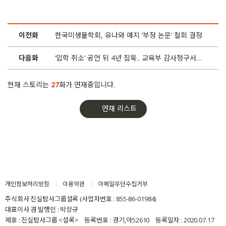
4화
‘부정 논문’ 활용 학생들.. 결국 입학 취소 못하나
이전화
한국미생물학회, 유나와 예지 ‘부정 논문’ 철회 결정
3화
성공한 세습.. ‘자식 스펙’ 서울대 교수들 징계 못한다
다음화
‘입학 취소’ 공언 뒤 4년 침묵.. 교육부 감사청구서 접수
2화
세금으로 딸 ‘스펙’ 서울대 교수.. “너 어느 대학 나왔어?”
현재 스토리는
27
화가 연재중입니다.
1화
‘의사쌤‘ 유나와 예지의 말할 수 없는 비밀
연재 리스트
개인정보처리방침
이용약관
이메일무단수집거부
주식회사 진실탐사그룹셜록 (사업자번호 : 855-86-01984)
대표이사 겸 발행인 : 박상규
제호 : 진실탐사그룹 <셜록> 등록번호 : 경기,아52610 등록일자 : 2020.07.17