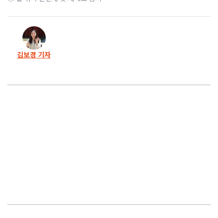
17화
개 죽어도 난 산다.. 자기만 케어하는 박소연
16화
박소연, 후원금 수천만원 개인 종신보험에 사용
김보경 기자
15화
자격 상실 ‘케어’ 이사진이 공익신고자 저격
14화
칼 빼든 박소연, <케어> 직원 6명 구조조정
13화
안락사 폭로 직후, 박소연은 ‘하트’ 받았다
12화
놀라운 케어, 박소연 ‘살리고’ 공익신고자 ‘죽이고’
11화
17년째 대표, 케어는 ‘박소연의 왕국’인가
10화
“같은 동에 있던 고양이 모두 죽였다”
9화
유기견 가로채기도 모자라 댓글조작까지