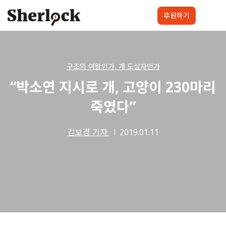
Skip
to
후원하기
content
셜록요원
프로젝트
셜록클럽
후원하기
구조의 여왕인가, 개 도살자인가
“박소연 지시로 개, 고양이 230마리
죽였다”
김보경 기자
2019.01.11