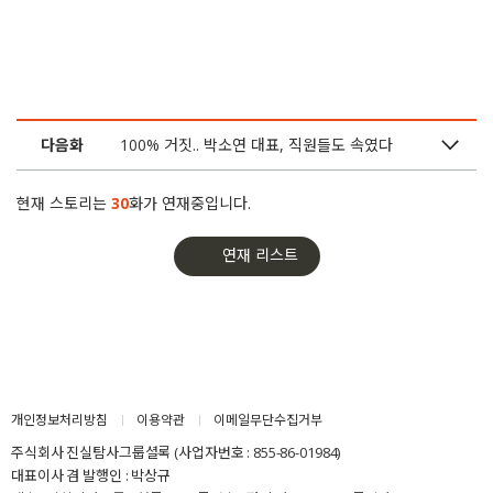
8화
뜬장에 번식까지.. 박소연의 비밀보호소
7화
한국인은 도망가는 ‘케어’ 동물보호소
다음화
100% 거짓.. 박소연 대표, 직원들도 속였다
6화
박소연의 거짓말, 제보자의 양심선언
현재 스토리는
30
화가 연재중입니다.
5화
박소연 사퇴 거부.. “언론이 악의적 왜곡”
연재 리스트
4화
박소연의 투견 조작, KBS도 속았다
3화
“동물은 죄 없어.. 박소연 사퇴하라”
2화
100% 거짓.. 박소연 대표, 직원들도 속였다
개인정보처리방침
이용약관
이메일무단수집거부
주식회사 진실탐사그룹셜록 (사업자번호 : 855-86-01984)
1화
“박소연 지시로 개, 고양이 230마리 죽였다”
대표이사 겸 발행인 : 박상규