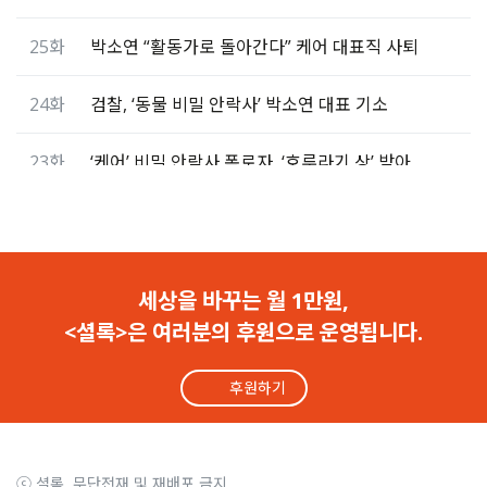
25화
박소연 “활동가로 돌아간다” 케어 대표직 사퇴
24화
검찰, ‘동물 비밀 안락사’ 박소연 대표 기소
23화
‘케어’ 비밀 안락사 폭로자, ‘호루라기 상’ 받아
22화
공익신고자 감금-사직 강요 박소연 ‘무혐의’
21화
직원 감금한 채 퇴사 강요 박소연, 고소당했다
세상을 바꾸는 월 1만원,
<셜록>은 여러분의 후원으로 운영됩니다.
20화
박소연, 공익신고자 감금 폭언.. 사직 강요
후원하기
19화
박소연의 ‘복수혈전’.. 결국 권익위가 나섰다
18화
狗死一生(구사일생).. 개 죽고 박소연 살았다
ⓒ 셜록, 무단전재 및 재배포 금지