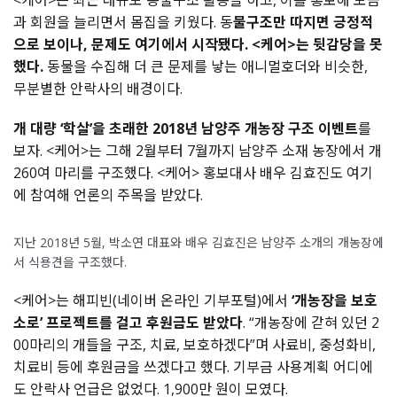
<케어>는 최근 대규모 동물구조 활동을 하고, 이를 홍보해 모금
과 회원을 늘리면서 몸집을 키웠다. 동
물구조만 따지면 긍정적
으로 보이나, 문제도 여기에서 시작됐다. <케어>는 뒷감당을 못
했다.
동물을 수집해 더 큰 문제를 낳는 애니멀호더와 비슷한,
무분별한 안락사의 배경이다.
개 대량 ‘학살’을 초래한 2018년 남양주 개농장 구조 이벤트
를
보자. <케어>는 그해 2월부터 7월까지 남양주 소재 농장에서 개
260여 마리를 구조했다. <케어> 홍보대사 배우 김효진도 여기
에 참여해 언론의 주목을 받았다.
지난 2018년 5월, 박소연 대표와 배우 김효진은 남양주 소개의 개농장에
서 식용견을 구조했다.
<케어>는 해피빈(네이버 온라인 기부포털)에서
‘개농장을 보호
소로’ 프로젝트를 걸고 후원금도 받았다
. “개농장에 갇혀 있던 2
00마리의 개들을 구조, 치료, 보호하겠다”며 사료비, 중성화비,
치료비 등에 후원금을 쓰겠다고 했다. 기부금 사용계획 어디에
도 안락사 언급은 없었다. 1,900만 원이 모였다.