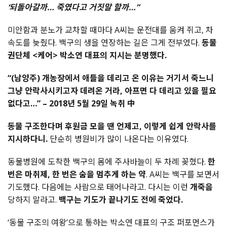
‘되돌아갈까… 죽였다고 거짓말 할까…”
미안함과 분노가 교차할 때마다 A씨는 운전대를 움켜 쥐고, 차
속도를 늦췄다. 백구의 생을 연장하는 길은 그게 전부였다.
동물
권단체 <케어> 박소연 대표의 지시는 분명했다.
“(남양주) 개농장에서 애들을 데리고 온 이유는 거기서 죽느니
그냥 안락사시키고자 데려온 거라, 아프면 다 데리고 있을 필요
없다고…” – 2018년 5월 29일 녹취 中
동물 구조한다며 후원금 모을 땐 언제고, 이렇게 쉽게 안락사를
지시하다니.
단순히 병원비가 많이 나온다는 이유였다.
동물병원에 도착한 백구의 몸에 주사바늘이 두 차례 꽂혔다.
한
번은 마취제, 한 번은 숨을 멈추게 하는 약
. A씨는 백구를 보면서
기도했다. 다음에는 사람으로 태어나라고. 다시는 이런
개죽음
당하지 말라고.
백구는 기도가 끝나기도 전에 죽었다.
‘동물 구조의 여왕’으로 통하는 박소연 대표의 구조 퍼포먼스가