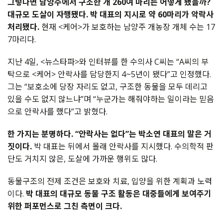
그렇다면 남양주에서 구조한 개 260여 마리는 어떻게 됐을까?
대규모 도살이 자행됐다.
박 대표의 지시로 약 60마리가 악락사
처리됐다.
현재 <케어>가 보호하는 남양주 개농장 개체 수는 17
7마리다.
지난 4일, <뉴스타파>와 인터뷰를 한 수의사 C씨는 “A씨의 부
탁으로 <케어> 안락사를 담당한지 4~5년이 됐다”고 인정했다.
그는 “보호소에 당장 자리도 없고, 구조한 동물을 모두 데리고
있을 수도 없지 않느냐”며 “누군가는 해줘야하는 일이라는 믿음
으로 안락사를 했다”고 밝혔다.
한 가지는 분명하다. “안락사는 없다”는 박소연 대표의 말은 거
짓이다.
박 대표는 뒤에서 몰래 안락사를 지시했다. 수의학적 판
단도 거치지 않은, 도살에 가까운 행위도 많다.
동물구조의 전제 조건은 보호와 치료, 입양을 위한 계획과 노력
이다.
박 대표의 대규모 동물 구조 활동은 대중들에게 보여주기
위한 퍼포먼스로 그친 측면이 크다.