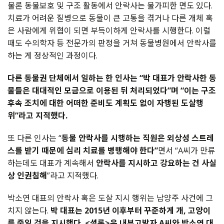
물론 동물보호 및 구조 활동에서 안락사는 불가피한 면도 있다.
치료가 어려운 질병으로 동물이 큰 고통을 겪거나 다른 개체 혹
은 사람에게 위협이 되면 부득이하게 안락사를 시행한다. 이럴
때도 수의학자 등 전문가의 판정을 거쳐 동물병원에서 안락사를
하는 게 정상적인 과정이다.
다른 동물권 단체에서 일하는 한 인사는 “박 대표가 안락사한 동
물들은 대대적인 모금으로 이용된 뒤 처리되었다”며 “이는 구조
후속 조치에 대한 어떠한 준비도 계획도 없이 자행된 도살행
위”라고 지적했다.
또 다른 인사는 “
동물 안락사를 시행하는 직원은 외상성 스트레
스를 받기 때문에 심리 치료를 병행해야 한다”
면서 “A씨가 만류
하는데도 대표가 계속해서
안락사를 지시하고 강요하는 건 사실
상 인권침해
”라고 지적했다.
박소연 대표의 안락사 혹은 도살 지시 행위는 남양주 사건에 그
치지 않는다.
박 대표는 2015년 이후부터 꾸준하게 개, 고양이
를 죽일 것을 지시했다. <셜록>은 내부고발자 A씨와 박소연 대