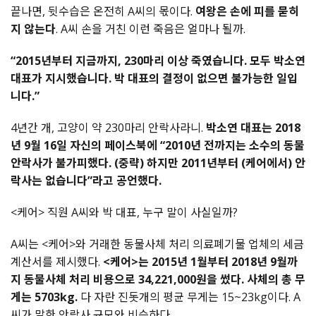
끝나면, 뒷수습은 온전히 A씨의 몫이다.
여왕은 손에 피를 묻히
지 않는다
. A씨 손을 거친 이런 죽음은 얼마나 될까.
“2015년부터 지금까지, 230마리 이상 죽였습니다. 모두 박소연
대표가 지시했습니다. 박 대표의 결정이 없으면 불가능한 일입
니다.”
4년간 개, 고양이 약 230마리 안락사라니.
박소연 대표는 2018
년 9월 16일 자신의 페이스북에 “2010년 전까지는 소수의 동물
안락사가 불가피했다. (중략) 하지만 2011년부터 (케어에서) 안
락사는 없습니다”라고 공언했다.
<케어> 직원 A씨와 박 대표, 누구 말이 사실일까?
A씨는 <케어>와 거래한 동물사체 처리 의료폐기물 업체의 세금
계산서를 제시했다.
<케어>는 2015년 1월부터 2018년 9월까
지 동물사체 처리 비용으로 34,221,000원을 썼다. 사체의 총 무
게는 5703kg.
다 자란 진돗개의 평균 무게는 15~23kg이다. A
씨가 말한 안락사 규모와 비슷하다.