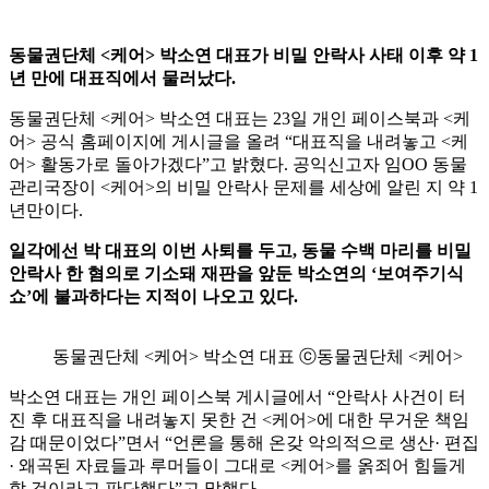
동물권단체 <케어> 박소연 대표가 비밀 안락사 사태 이후 약 1
년 만에 대표직에서 물러났다.
동물권단체 <케어> 박소연 대표는 23일 개인 페이스북과 <케
어> 공식 홈페이지에 게시글을 올려 “대표직을 내려놓고 <케
어> 활동가로 돌아가겠다”고 밝혔다. 공익신고자 임OO 동물
관리국장이 <케어>의 비밀 안락사 문제를 세상에 알린 지 약 1
년만이다.
일각에선 박 대표의 이번 사퇴를 두고, 동물 수백 마리를 비밀
안락사 한 혐의로 기소돼 재판을 앞둔 박소연의 ‘보여주기식
쇼’에 불과하다는 지적이 나오고 있다.
동물권단체 <케어> 박소연 대표 ⓒ동물권단체 <케어>
박소연 대표는 개인 페이스북 게시글에서 “안락사 사건이 터
진 후 대표직을 내려놓지 못한 건 <케어>에 대한 무거운 책임
감 때문이었다”면서 “언론을 통해 온갖 악의적으로 생산· 편집
· 왜곡된 자료들과 루머들이 그대로 <케어>를 옭죄어 힘들게
할 것이라고 판단했다”고 말했다.