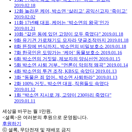
2019.02.18
12화
놀라운 케어, 박소연 ‘살리고’ 공익신고자 ‘죽이고’
2019.02.02
11화
17년째 대표, 케어는 ‘박소연의 왕국’인가
2019.01.21
10화
“같은 동에 있던 고양이 모두 죽였다”
2019.01.18
9화
유기견 가로채기도 모자라 댓글조작까지
2019.01.18
8화
뜬장에 번식까지.. 박소연의 비밀보호소
2019.01.18
7화
한국인은 도망가는 ‘케어’ 동물보호소
2019.01.16
6화
박소연의 거짓말, 제보자의 양심선언
2019.01.15
5화
박소연 사퇴 거부.. “언론이 악의적 왜곡”
2019.01.14
4화
박소연의 투견 조작, KBS도 속았다
2019.01.13
3화
“동물은 죄 없어.. 박소연 사퇴하라”
2019.01.13
2화
100% 거짓.. 박소연 대표, 직원들도 속였다
2019.01.12
1화
“박소연 지시로 개, 고양이 230마리 죽였다”
2019.01.11
세상을 바꾸는 월 1만원,
<셜록>은 여러분의 후원으로 운영됩니다.
후원하기
ⓒ 셜록, 무단전재 및 재배포 금지