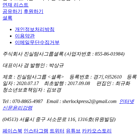
연재 리스트
공유하기
후원하기
셜록
개인정보처리방침
이용약관
이메일무단수집거부
주식회사 진실탐사그룹셜록 (사업자번호 : 855-86-01984)
대표이사 겸 발행인 : 박상규
제호 : 진실탐사그룹 <셜록> 등록번호 : 경기,아52610 등록
일자 : 2020.07.17 최초발행 : 2017.09.08 편집인 : 최규화
청소년보호책임자 : 김보경
Tel : 070-8865-4987 Email : sherlockpress2@gmail.com
인터넷
신문윤리강령
(04513) 서울시 중구 서소문로 116, 1316호(유원빌딩)
페이스북
인스타그램
트위터
유튜브
카카오스토리