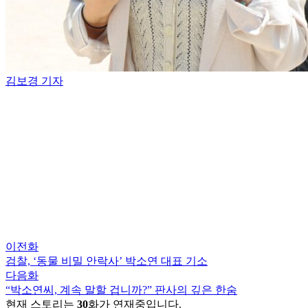
김보경 기자
이전화
검찰, ‘동물 비밀 안락사’ 박소연 대표 기소
다음화
“박소연씨, 계속 말할 겁니까?” 판사의 깊은 한숨
현재 스토리는
30
화가 연재중입니다.