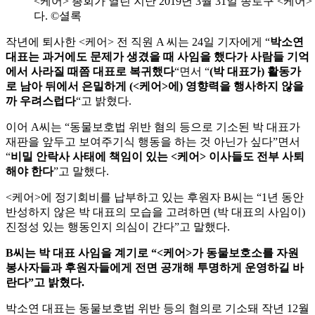
<케어> 총회가 열린 지난 2019년 3월 31일 종로구 <케
다. ©셜록
작년에 퇴사한 <케어> 전 직원 A 씨는 24일 기자에게 “
박소연
대표는 과거에도 문제가 생겼을 때 사임을 했다가 사람들 기억
에서 사라질 때쯤 대표로 복귀했다
“면서 “
(박 대표가) 활동가
로 남아 뒤에서 은밀하게 (<케어>에) 영향력을 행사하지 않을
까 우려스럽다
“고 밝혔다.
이어 A씨는 “동물보호법 위반 혐의 등으로 기소된 박 대표가
재판을 앞두고 보여주기식 행동을 하는 것 아닌가 싶다”면서
“
비밀 안락사 사태에 책임이 있는 <케어> 이사들도 전부 사퇴
해야 한다
”고 말했다.
<케어>에 정기회비를 납부하고 있는 후원자 B씨는 “1년 동안
반성하지 않은 박 대표의 모습을 고려하면 (박 대표의 사임이)
진정성 있는 행동인지 의심이 간다”고 말했다.
B씨는 박 대표 사임을 계기로 “<케어>가 동물보호소를 자원
봉사자들과 후원자들에게 전면 공개해 투명하게 운영하길 바
란다”고 밝혔다.
박소연 대표는 동물보호법 위반 등의 혐의로 기소돼 작년 12월