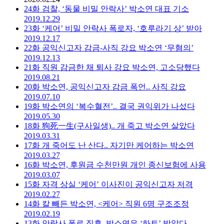
24화
검찰, ‘동물 비밀 안락사’ 박소연 대표 기소
2019.12.29
23화
‘케어’ 비밀 안락사 폭로자, ‘호루라기 상’ 받아
2019.12.17
22화
공익신고자 감금-사직 강요 박소연 ‘무혐의’
2019.12.13
21화
직원 감금한 채 퇴사 강요 박소연, 고소당했다
2019.08.21
20화
박소연, 공익신고자 감금 폭언.. 사직 강요
2019.07.10
19화
박소연의 ‘복수혈전’.. 결국 권익위가 나섰다
2019.05.30
18화
狗死一生(구사일생).. 개 죽고 박소연 살았다
2019.03.31
17화
개 죽어도 난 산다.. 자기만 케어하는 박소연
2019.03.27
16화
박소연, 후원금 수천만원 개인 종신보험에 사용
2019.03.07
15화
자격 상실 ‘케어’ 이사진이 공익신고자 저격
2019.02.27
14화
칼 빼든 박소연, <케어> 직원 6명 구조조정
2019.02.19
13화
안락사 폭로 직후, 박소연은 ‘하트’ 받았다