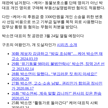
재판에 넘겨졌다. <케어> 동물보호소를 단체 명의가 아닌 박
대표 개인 명의로 구매해 부동산실명법위반 혐의도 적용됐다.
다만 <케어>의 후원금 중 3300만원을 개인 소송을 위한 변호
사 선임 비용으로 쓰고 기부금 일부를 목적 외로 사용했다는
업무상 횡령 등 혐의는 무혐의 처분을 받았다.
박소연 대표의 첫 공판은 3월 24일 열릴 예정이다
구조의 여왕인가, 개 도살자인가
시리즈 소개
30화
제보자 감금하고 “밤길 조심해”… 케어 박소연 재
고소
2024.03.19
29화
‘유기동물 98마리 불법안락사’ 박소연, 징역 2년 선
고
2023.02.14
28화
박소연이 말했다.. “부끄러운 짓 하지 마세요!”
2020.06.29
27화
박소연, 고소·소송 남발.. 권리인가 합의금 장사인
가
2020.06.17
26화
“박소연씨, 계속 말할 겁니까?” 판사의 깊은 한숨
2020.05.22
25화
박소연 “활동가로 돌아간다” 케어 대표직 사퇴
2020.02.24