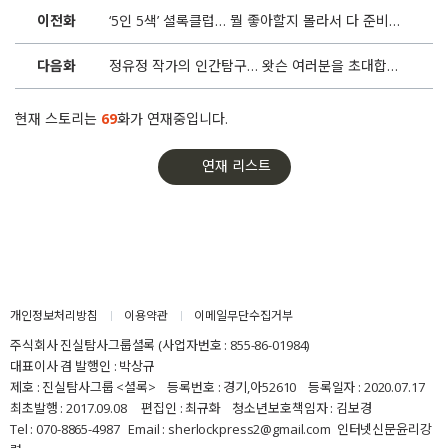
이전화
‘5인 5색’ 셜록클럽… 뭘 좋아할지 몰라서 다 준비해봤어
45화
‘손석춘과 함께 책을’, 언론지망생을 초대합니다
다음화
정유정 작가의 인간탐구… 왓슨 여러분을 초대합니다
44화
왓슨과 함께 푸르고 풍요로운 ‘한강’을 건넙니다
현재 스토리는
69
화가 연재중입니다.
43화
‘도파민 덩어리’ 숏폼 120편 대신, 영화 한 편 봅시다
연재 리스트
42화
오마이갓생! 김연정 기자의 ‘가면낭독회’에 초대합니다
41화
[셜록클럽] ‘김지수의 인터스텔라’ 이번 주인공은 왓슨입니다
40화
강원국이 풀어낸 글과 말의 여정에 스며들었습니다
개인정보처리방침
이용약관
이메일무단수집거부
주식회사 진실탐사그룹셜록 (사업자번호 : 855-86-01984)
39화
셜록클럽 첫 행사, 덕분에 행복했습니다
대표이사 겸 발행인 : 박상규
제호 : 진실탐사그룹 <셜록> 등록번호 : 경기,아52610 등록일자 : 2020.07.17
최초발행 : 2017.09.08 편집인 : 최규화 청소년보호책임자 : 김보경
38화
강원국 작가 강연에 왓슨 여러분을 초대합니다
Tel : 070-8865-4987 Email : sherlockpress2@gmail.com
인터넷신문윤리강