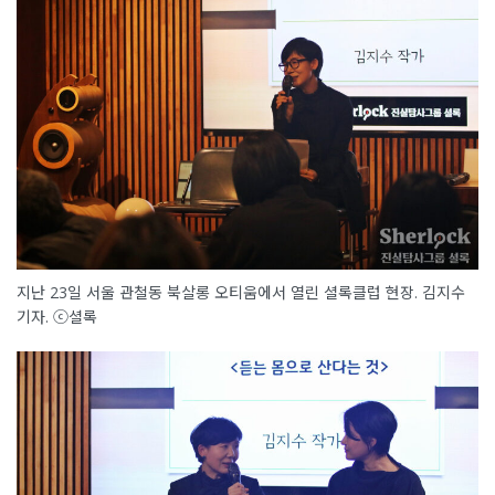
지난 23일 서울 관철동 북살롱 오티움에서 열린 셜록클럽 현장. 김지수
기자. ⓒ셜록