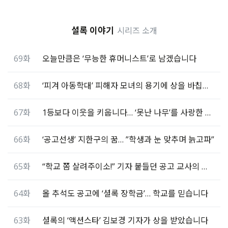
셜록 이야기
시리즈 소개
69화
오늘만큼은 ‘무능한 휴머니스트’로 남겠습니다
68화
‘피겨 아동학대’ 피해자 모녀의 용기에 상을 바칩니다
67화
1등보다 이웃을 키웁니다… ‘못난 나무’를 사랑한 교사
66화
‘공고선생’ 지한구의 꿈… ”학생과 눈 맞추며 늙고파”
65화
“학교 쫌 살려주이소!” 기자 붙들던 공고 교사의 약속
64화
올 추석도 공고에 ‘셜록 장학금’… 학교를 믿습니다
63화
셜록의 ‘액션스타’ 김보경 기자가 상을 받았습니다