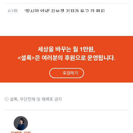
62화
‘잠시만 안녕’ 김보경 기자가 두고 간 편지
61화
“채 상병 누구냐는 김문수 말이 가장 화났다”
60화
심용환 “이제 보수 집단에 남은 자산은 ‘혐오’뿐”
세상을 바꾸는 월 1만원,
<셜록>은 여러분의 후원으로 운영됩니다.
59화
천관율 “극우 주류화 이후, 반드시 사회붕괴 온다”
후원하기
58화
상금 찾아 헤맨 며칠… 내가 잊은 건 ‘먼 산’이었다
57화
‘셜록의 자존감’ 왓슨과 함께한 자존감 수업
ⓒ 셜록, 무단전재 및 재배포 금지
56화
불의엔 뜨겁고 이웃엔 따뜻했던… 김인규를 기억한다
55화
“사채왕이 남긴 건 번아웃이 아니라 Q저널리즘상!”