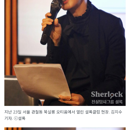
지난 23일 서울 관철동 북살롱 오티움에서 열린 셜록클럽 현장. 김지수
기자. ⓒ셜록