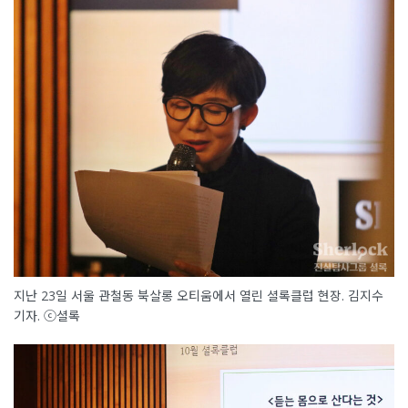
지난 23일 서울 관철동 북살롱 오티움에서 열린 셜록클럽 현장. 김지수
기자. ⓒ셜록