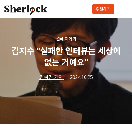
Skip
to
후원하기
content
셜록요원
프로젝트
셜록클럽
후원하기
셜록 이야기
김지수 “실패한 인터뷰는 세상에
없는 거예요”
김혜민 기자
2024.10.25