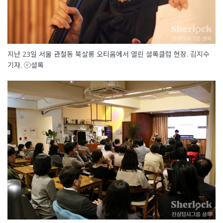
지난 23일 서울 관철동 북살롱 오티움에서 열린 셜록클럽 현장. 김지수
기자. ⓒ셜록