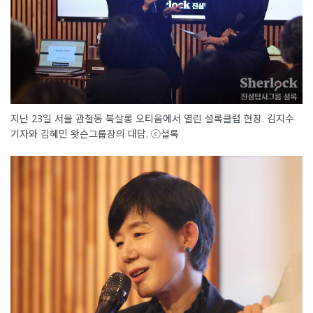
지난 23일 서울 관철동 북살롱 오티움에서 열린 셜록클럽 현장. 김지수
기자와 김혜민 왓슨그룹장의 대담. ⓒ셜록