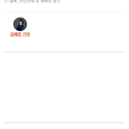
ⓒ 셜록, 무단전재 및 재배포 금지
56화
불의엔 뜨겁고 이웃엔 따뜻했던… 김인규를 기억한다
55화
“사채왕이 남긴 건 번아웃이 아니라 Q저널리즘상!”
김혜민 기자
54화
내란사태에 말 못한 ‘기쁜’ 소식, 드디어 알립니다
53화
“굿바이 윤석열” 이 말을 해서 행복합니다
52화
선을 넘었습니다… 셜록은 김건희 가족이 아닙니다
51화
“견디고 이겨내는 욕망과 야성을 버리지 마세요”
50화
사채왕이 아니라 ‘고소왕’이라 불러야겠습니다
49화
정유정 작가의 인간탐구… 왓슨 여러분을 초대합니다