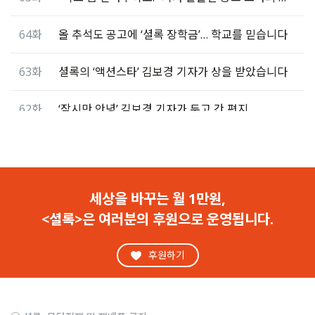
64화
올 추석도 공고에 ‘셜록 장학금’… 학교를 믿습니다
63화
셜록의 ‘액션스타’ 김보경 기자가 상을 받았습니다
62화
‘잠시만 안녕’ 김보경 기자가 두고 간 편지
61화
“채 상병 누구냐는 김문수 말이 가장 화났다”
60화
심용환 “이제 보수 집단에 남은 자산은 ‘혐오’뿐”
세상을 바꾸는 월 1만원,
<셜록>은 여러분의 후원으로 운영됩니다.
59화
천관율 “극우 주류화 이후, 반드시 사회붕괴 온다”
후원하기
58화
상금 찾아 헤맨 며칠… 내가 잊은 건 ‘먼 산’이었다
57화
‘셜록의 자존감’ 왓슨과 함께한 자존감 수업