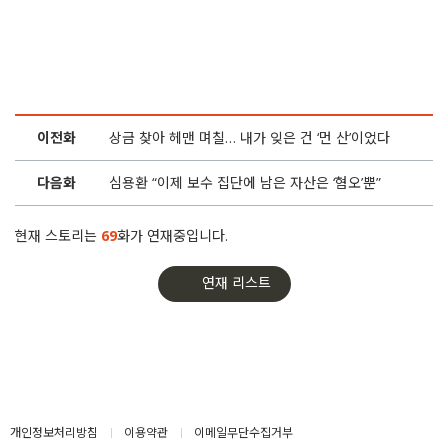
48화
김지수 “실패한 인터뷰는 세상에 없는 거예요”
47화
‘5인 5색’ 셜록클럽… 뭘 좋아할지 몰라서 다 준비해봤어
46화
훅 하는 이야기, 팔리는 글쓰기… ‘셜록 창작클럽’ 모집
이전화
상금 찾아 헤맨 며칠… 내가 잊은 건 ‘먼 산’이었다
45화
‘손석춘과 함께 책을’, 언론지망생을 초대합니다
다음화
심용환 “이제 보수 집단에 남은 자산은 ‘혐오’뿐”
44화
왓슨과 함께 푸르고 풍요로운 ‘한강’을 건넙니다
현재 스토리는
69
화가 연재중입니다.
43화
‘도파민 덩어리’ 숏폼 120편 대신, 영화 한 편 봅시다
연재 리스트
42화
오마이갓생! 김연정 기자의 ‘가면낭독회’에 초대합니다
41화
[셜록클럽] ‘김지수의 인터스텔라’ 이번 주인공은 왓슨입니다
40화
강원국이 풀어낸 글과 말의 여정에 스며들었습니다
개인정보처리방침
이용약관
이메일무단수집거부