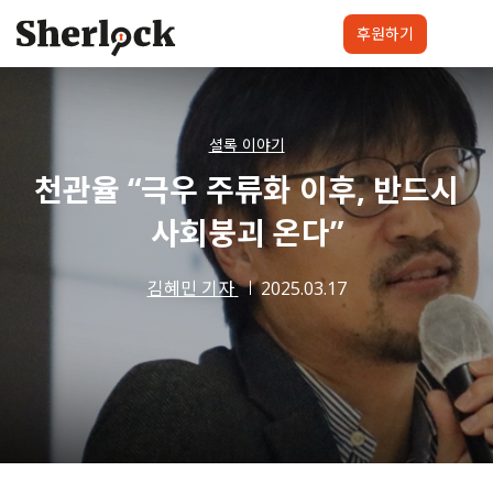
Skip
to
후원하기
content
셜록요원
프로젝트
셜록클럽
후원하기
셜록 이야기
천관율 “극우 주류화 이후, 반드시
사회붕괴 온다”
김혜민 기자
2025.03.17