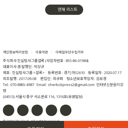
43화
‘도파민 덩어리’ 숏폼 120편 대신, 영화 한 편 봅시다
연재 리스트
42화
오마이갓생! 김연정 기자의 ‘가면낭독회’에 초대합니다
41화
[셜록클럽] ‘김지수의 인터스텔라’ 이번 주인공은 왓슨입니다
40화
강원국이 풀어낸 글과 말의 여정에 스며들었습니다
개인정보처리방침
이용약관
이메일무단수집거부
주식회사 진실탐사그룹셜록 (사업자번호 : 855-86-01984)
39화
셜록클럽 첫 행사, 덕분에 행복했습니다
대표이사 겸 발행인 : 박상규
제호 : 진실탐사그룹 <셜록> 등록번호 : 경기,아52610 등록일자 : 2020.07.17
최초발행 : 2017.09.08 편집인 : 최규화 청소년보호책임자 : 김보경
38화
강원국 작가 강연에 왓슨 여러분을 초대합니다
Tel : 070-8865-4987 Email : sherlockpress2@gmail.com
인터넷신문윤리강
령
37화
‘사람, 배우, 그리고 왓슨’ 셜록클럽 9월 행사 초대장
(04513) 서울시 중구 서소문로 116, 1316호(유원빌딩)
36화
이제 김혜민의 ‘기분 좋은 수다’에 빠져들 시간입니다
© 2026 Sherlock. All right Reserved.
35화
[신청] 왓슨 북클럽 ‘인터뷰 읽기 모임’의 문을 엽니다