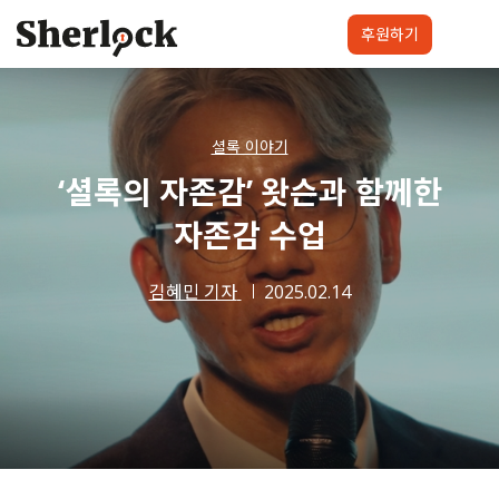
Skip
to
후원하기
content
셜록요원
프로젝트
셜록클럽
후원하기
셜록 이야기
‘셜록의 자존감’ 왓슨과 함께한
자존감 수업
김혜민 기자
2025.02.14