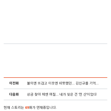
51화
“견디고 이겨내는 욕망과 야성을 버리지 마세요”
50화
사채왕이 아니라 ‘고소왕’이라 불러야겠습니다
49화
정유정 작가의 인간탐구… 왓슨 여러분을 초대합니다
48화
김지수 “실패한 인터뷰는 세상에 없는 거예요”
47화
‘5인 5색’ 셜록클럽… 뭘 좋아할지 몰라서 다 준비해봤어
46화
훅 하는 이야기, 팔리는 글쓰기… ‘셜록 창작클럽’ 모집
이전화
불의엔 뜨겁고 이웃엔 따뜻했던… 김인규를 기억한다
45화
‘손석춘과 함께 책을’, 언론지망생을 초대합니다
다음화
상금 찾아 헤맨 며칠… 내가 잊은 건 ‘먼 산’이었다
44화
왓슨과 함께 푸르고 풍요로운 ‘한강’을 건넙니다
현재 스토리는
69
화가 연재중입니다.