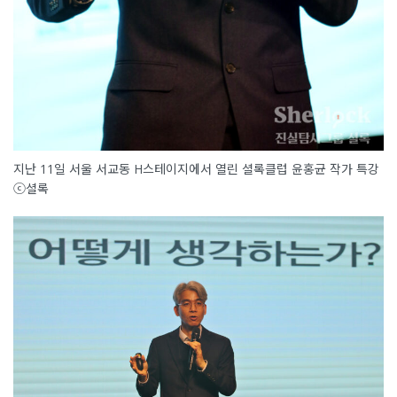
지난 11일 서울 서교동 H스테이지에서 열린 셜록클럽 윤홍균 작가 특강
ⓒ셜록