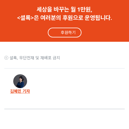
60화
심용환 “이제 보수 집단에 남은 자산은 ‘혐오’뿐”
세상을 바꾸는 월 1만원,
<셜록>은 여러분의 후원으로 운영됩니다.
59화
천관율 “극우 주류화 이후, 반드시 사회붕괴 온다”
후원하기
58화
상금 찾아 헤맨 며칠… 내가 잊은 건 ‘먼 산’이었다
57화
‘셜록의 자존감’ 왓슨과 함께한 자존감 수업
ⓒ 셜록, 무단전재 및 재배포 금지
56화
불의엔 뜨겁고 이웃엔 따뜻했던… 김인규를 기억한다
55화
“사채왕이 남긴 건 번아웃이 아니라 Q저널리즘상!”
김혜민 기자
54화
내란사태에 말 못한 ‘기쁜’ 소식, 드디어 알립니다
53화
“굿바이 윤석열” 이 말을 해서 행복합니다
52화
선을 넘었습니다… 셜록은 김건희 가족이 아닙니다