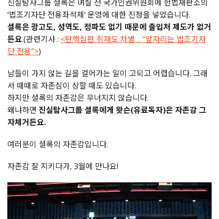
진실탐사그룹 셜록은 며칠 전 국가인권위원회에 헌법재판소의
‘법조기자단 전용좌석제‘ 운영에 대한 진정을 넣었습니다.
셜록은 광고도, 성역도, 정파도 없기 때문에 출입처 제도가 없거
든요
.(관련기사 :
<탄핵심판 취재도 차별… “앞자리는 법조기자
단 전용”>
)
남들이 가지 않는 길을 걸어가는 일이 고되고 어렵습니다. 그래
서 때때로 자존심이 상할 때도 있습니다.
하지만 셜록의 자존감은 무너지지 않습니다.
왜냐하면
진실탐사그룹 셜록에게 왓슨(유료독자)은 자존감 그
자체거든요.
여러분이 셜록의 자존감입니다.
자존감 잘 지키다가, 3월에 만나요!