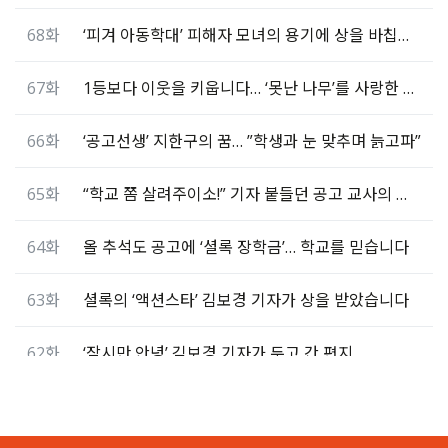
68화
‘피겨 아동학대’ 피해자 모녀의 용기에 상을 바칩니다
67화
1등보다 이웃을 키웁니다… ‘못난 나무’를 사랑한 교사
66화
‘공고선생’ 지한구의 꿈… ”학생과 눈 맞추며 늙고파”
65화
“학교 쫌 살려주이소!” 기자 붙들던 공고 교사의 약속
64화
올 추석도 공고에 ‘셜록 장학금’… 학교를 믿습니다
63화
셜록의 ‘액션스타’ 김보경 기자가 상을 받았습니다
62화
‘잠시만 안녕’ 김보경 기자가 두고 간 편지
61화
“채 상병 누구냐는 김문수 말이 가장 화났다”