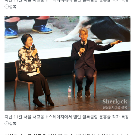
ⓒ셜록
지난 11일 서울 서교동 H스테이지에서 열린 셜록클럽 윤홍균 작가 특강
ⓒ셜록